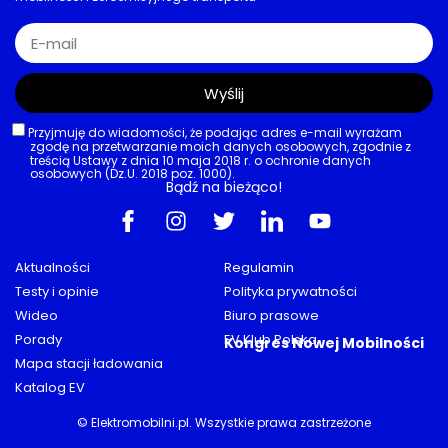
Wyślij
Przyjmuję do wiadomości, że podając adres e-mail wyrażam
zgodę na przetwarzanie moich danych osobowych, zgodnie z
treścią Ustawy z dnia 10 maja 2018 r. o ochronie danych
osobowych (Dz.U. 2018 poz. 1000).
Bądź na bieżąco!
Aktualności
Regulamin
Testy i opinie
Polityka prywatności
Wideo
Biuro prasowe
Porady
EV Klub Polska
Kongres Nowej Mobilności
Mapa stacji ładowania
Katalog EV
© Elektromobilni.pl. Wszystkie prawa zastrzeżone