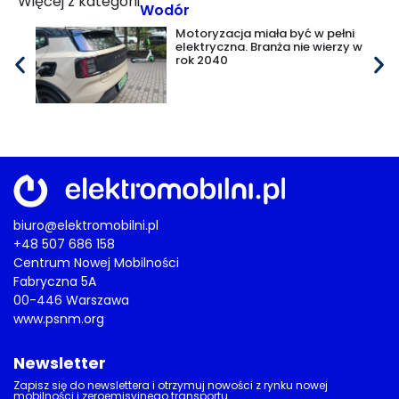
Więcej z kategorii
Wodór
Motoryzacja miała być w pełni
elektryczna. Branża nie wierzy w
rok 2040
biuro@elektromobilni.pl
+48 507 686 158
Centrum Nowej Mobilności
Fabryczna 5A
00-446 Warszawa
www.psnm.org
Newsletter
Zapisz się do newslettera i otrzymuj nowości z rynku nowej
mobilności i zeroemisyjnego transportu