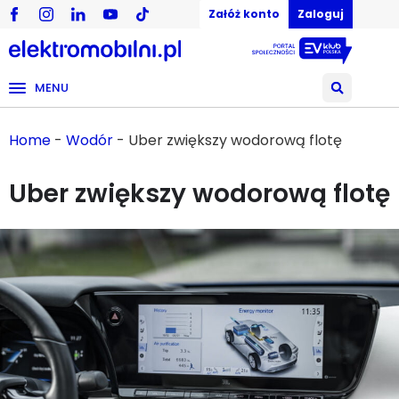
Załóż konto
Zaloguj
MENU
Home
-
Wodór
-
Uber zwiększy wodorową flotę
Uber zwiększy wodorową flotę