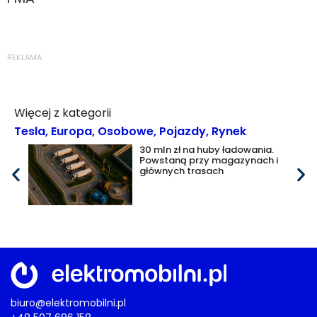
REKLAMA
Więcej z kategorii
Tesla
,
Europa
,
Osobowe
,
Pojazdy
,
Rynek
30 mln zł na huby ładowania.
Powstaną przy magazynach i
głównych trasach
biuro@elektromobilni.pl