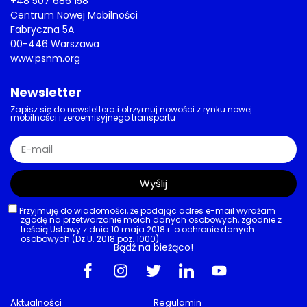
+48 507 686 158
Centrum Nowej Mobilności
Fabryczna 5A
00-446 Warszawa
www.psnm.org
Newsletter
Zapisz się do newslettera i otrzymuj nowości z rynku nowej
mobilności i zeroemisyjnego transportu
Wyślij
Przyjmuję do wiadomości, że podając adres e-mail wyrażam
zgodę na przetwarzanie moich danych osobowych, zgodnie z
treścią Ustawy z dnia 10 maja 2018 r. o ochronie danych
osobowych (Dz.U. 2018 poz. 1000).
Bądź na bieżąco!
Aktualności
Regulamin