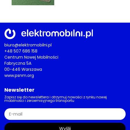
biuro@elektromobilni.pl
+48 507 686 158
Centrum Nowej Mobilności
Fabryczna 5A
00-446 Warszawa
www.psnm.org
Newsletter
Zapisz się do newslettera i otrzymuj nowości z rynku nowej
mobilności i zeroemisyjnego transportu
Wyślij