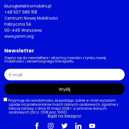
biuro@elektromobilni.pl
+48 507 686 158
Centrum Nowej Mobilności
Fabryczna 5A
00-446 Warszawa
www.psnm.org
Newsletter
Zapisz się do newslettera i otrzymuj nowości z rynku nowej
mobilności i zeroemisyjnego transportu
Wyślij
Przyjmuję do wiadomości, że podając adres e-mail wyrażam
zgodę na przetwarzanie moich danych osobowych, zgodnie z
treścią Ustawy z dnia 10 maja 2018 r. o ochronie danych
osobowych (Dz.U. 2018 poz. 1000).
Bądź na bieżąco!