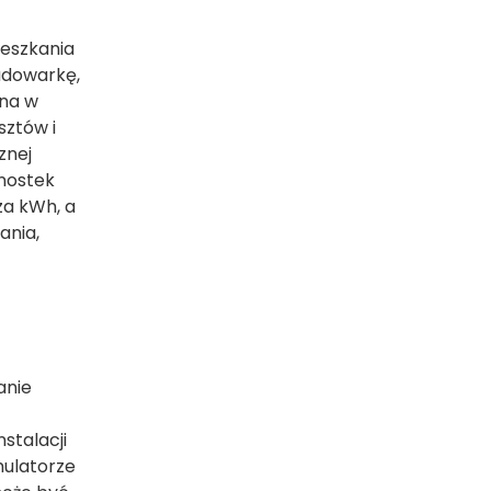
eszkania
adowarkę,
na w
sztów i
znej
dnostek
 za kWh, a
ania,
anie
stalacji
mulatorze