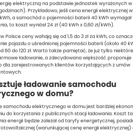
nergię elektryczną na podstawie jednostek wyrażonych 
godzinach). Przykładowo, jeśli cena energii elektrycznej w
a kWh, a samochód o pojemności baterii 40 kWh wymagał
ia, to koszt wyniósł 24 zł (40 kWh x 0,60 zł/kWh).
 w Polsce ceny wahają się od 1,5 do 3 zł za kWh, co oznacz
ie pojazdu o uśrednionej pojemności baterii (około 40 
d 60 do 120 zł. Warto także pamiętać, że już tylko niektóre
darmowe ładowanie, a zdecydowana większość proponuje 
o dla zarejestrowanych klientów korzystających z umów
ntowych.
osztuje ładowanie samochodu
trycznego w domu?
e samochodu elektrycznego w domu jest bardziej ekono
u do korzystania z publicznych stacji ładowania. Koszt t
nia energii będzie zależał od taryfy energetycznej, posiad
i fotowoltaicznej (warunkującej cenę energii elektrycznej)