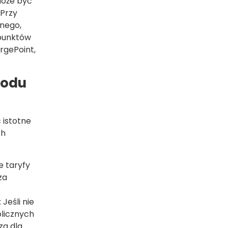
może być
 Przy
nego,
 punktów
rgePoint,
hodu
 istotne
ch
e taryfy
za
Jeśli nie
licznych
za dla