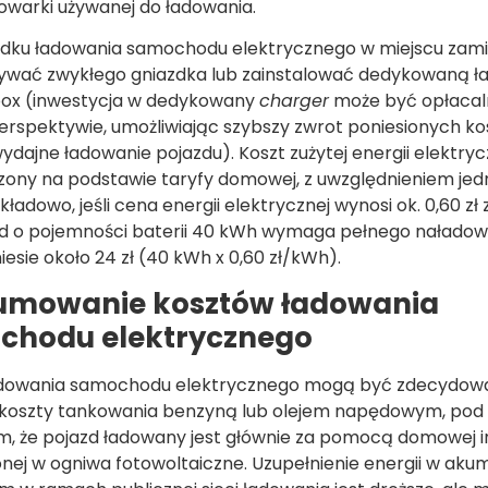
warki używanej do ładowania.
dku ładowania samochodu elektrycznego w miejscu zami
ywać zwykłego gniazdka lub zainstalować dedykowaną ł
lbox (inwestycja w dedykowany
charger
może być opłacal
perspektywie, umożliwiając szybszy zwrot poniesionych ko
wydajne ładowanie pojazdu). Koszt zużytej energii elektryc
czony na podstawie taryfy domowej, z uwzględnieniem je
kładowo, jeśli cena energii elektrycznej wynosi ok. 0,60 zł
 o pojemności baterii 40 kWh wymaga pełnego naładow
iesie około 24 zł (40 kWh x 0,60 zł/kWh).
umowanie kosztów ładowania
chodu elektrycznego
adowania samochodu elektrycznego mogą być zdecydow
ż koszty tankowania benzyną lub olejem napędowym, pod
, że pojazd ładowany jest głównie za pomocą domowej in
ej w ogniwa fotowoltaiczne. Uzupełnienie energii w aku