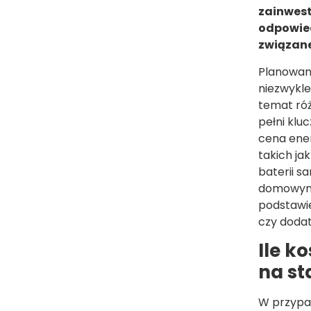
zainwest
odpowiedz
związane
Planowan
niezwykl
temat róż
pełni klu
cena ener
takich ja
baterii s
domowym z
podstawie
czy dodat
Ile k
na st
W przypad