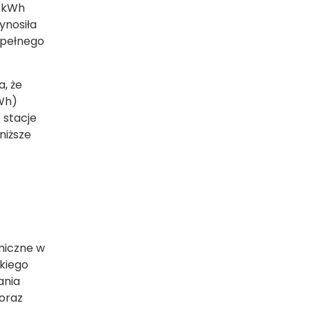
w kWh
ynosiła
 pełnego
a, że
kWh)
 stacje
niższe
miczne w
akiego
ania
 oraz