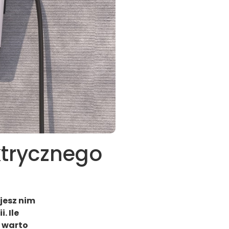
trycznego
jesz nim
. Ile
y warto