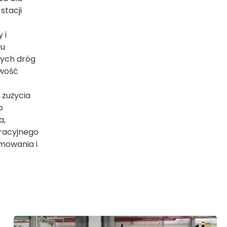
stacji
 i
iu
nych dróg
iwość
 zużycia
o
a,
eracyjnego
mowania i