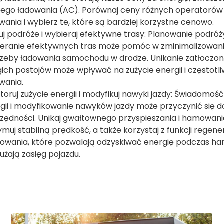
ego ładowania (AC). Porównaj ceny różnych operatorów 
wania i wybierz te, które są bardziej korzystne cenowo.
uj podróże i wybieraj efektywne trasy: Planowanie podróży
eranie efektywnych tras może pomóc w zminimalizowan
zeby ładowania samochodu w drodze. Unikanie zatłoczo
ugich postojów może wpływać na zużycie energii i częstotl
wania.
toruj zużycie energii i modyfikuj nawyki jazdy: Świadomość
gii i modyfikowanie nawyków jazdy może przyczynić się d
zędności. Unikaj gwałtownego przyspieszania i hamowani
ymuj stabilną prędkość, a także korzystaj z funkcji regen
wania, które pozwalają odzyskiwać energię podczas ha
użają zasięg pojazdu.