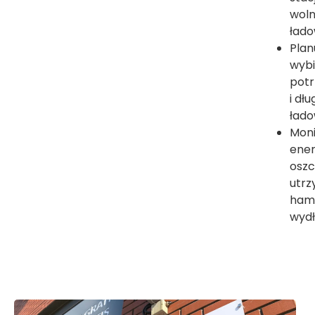
woln
łado
Plan
wybi
potr
i dł
łado
Moni
ener
oszc
utrz
hamo
wydł