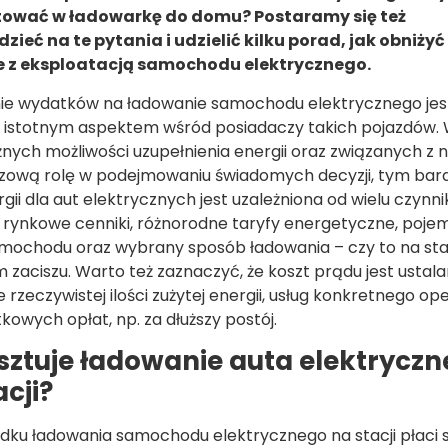
ować w ładowarkę do domu? Postaramy się też
ieć na te pytania i udzielić kilku porad, jak obniżyć
 z eksploatacją samochodu elektrycznego.
ie wydatków na ładowanie samochodu elektrycznego jes
e istotnym aspektem wśród posiadaczy takich pojazdów. 
nych możliwości uzupełnienia energii oraz związanych z n
czową rolę w podejmowaniu świadomych decyzji, tym bardz
gii dla aut elektrycznych jest uzależniona od wielu czynni
k rynkowe cenniki, różnorodne taryfy energetyczne, poj
amochodu oraz wybrany sposób ładowania – czy to na stac
aciszu. Warto też zaznaczyć, że koszt prądu jest ustal
 rzeczywistej ilości zużytej energii, usług konkretnego op
kowych opłat, np. za dłuższy postój.
osztuje ładowanie auta elektrycz
acji?
ku ładowania samochodu elektrycznego na stacji płaci s