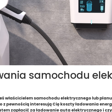
wania samochodu elek
steś właścicielem samochodu elektrycznego lub planu
o z pewnością interesują Cię koszty ładowania energii
atem zapłacić za ładowanie auta elektrycznego i cz