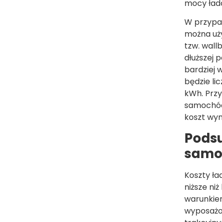
mocy łado
W przypa
można uż
tzw. wal
dłuższej 
bardziej 
będzie li
kWh. Przy
samochód
koszt wyn
Pods
samo
Koszty ł
niższe ni
warunkiem
wyposażon