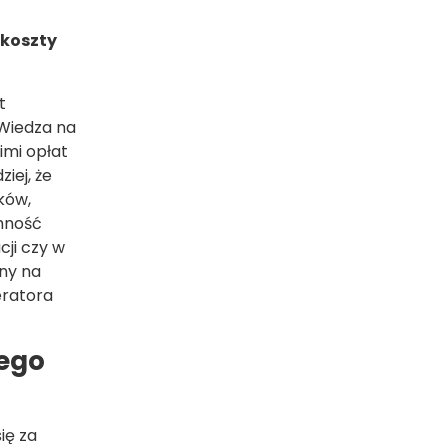
 koszty
t
Wiedza na
imi opłat
iej, że
ków,
emność
ji czy w
any na
eratora
nego
ię za