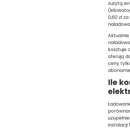
zużytą e
(kilowato
0,60 zł z
naładowan
Aktualnie
naładowan
kosztuje o
oferują 
ceny tylk
aboname
Ile k
elek
Ładowani
porównani
uzupełnie
instalacj