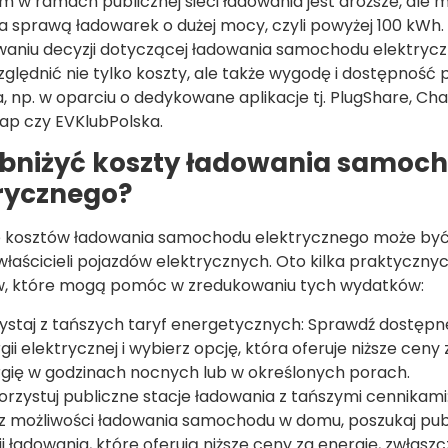
m w ramach publicznej sieci ładowania jest droższe, ale 
a sprawą ładowarek o dużej mocy, czyli powyżej 100 kWh.
aniu decyzji dotyczącej ładowania samochodu elektrycz
ględnić nie tylko koszty, ale także wygodę i dostępność
, np. w oparciu o dedykowane aplikacje tj. PlugShare, Cha
p czy EVKlubPolska.
bniżyć koszty ładowania samoc
rycznego?
e kosztów ładowania samochodu elektrycznego może być
 właścicieli pojazdów elektrycznych. Oto kilka praktyczny
, które mogą pomóc w zredukowaniu tych wydatków:
ystaj z tańszych taryf energetycznych: Sprawdź dostępn
gii elektrycznej i wybierz opcję, która oferuje niższe ceny 
gię w godzinach nocnych lub w określonych porach.
rzystuj publiczne stacje ładowania z tańszymi cennikami: 
 możliwości ładowania samochodu w domu, poszukaj pub
ji ładowania, które oferują niższe ceny za energię, zwłaszc