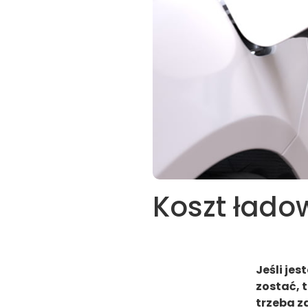
Koszt łado
Jeśli je
zostać, t
trzeba z