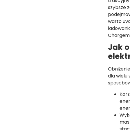
trakcyjny
szybsze z
podejmow
warto uwz
ładowania
Chargema
Jak o
elekt
Obniżeni
dla wielu
sposobów
Korz
ener
ener
Wyko
masz
stac