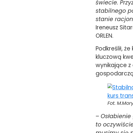
świecie. Przy
stabilnego p
stanie racjo
Ireneusz Sita
ORLEN.
Podkreślił, ż
kluczową kwe
wynikające z 
gospodarczą 
Fot. M.Mor
–
Osłabienie
to oczywiści
musimy się p