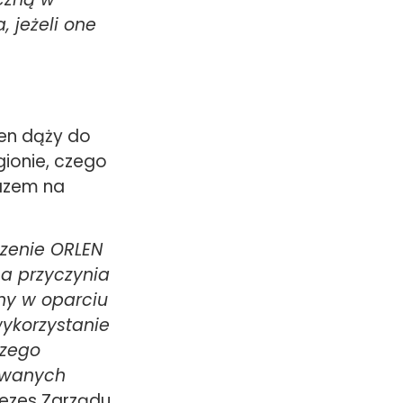
, jeżeli one
len dąży do
ionie, czego
azem na
zenie ORLEN
a przyczynia
ny w oparciu
ykorzystanie
szego
kowanych
rezes Zarządu