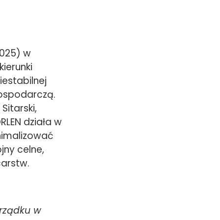
2025) w
ierunki
estabilnej
gospodarczą.
Sitarski,
RLEN działa w
inimalizować
jny celne,
arstw.
rządku w