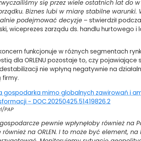
zwyczailiśmy się przez wiele ostatnich lat do 
orządku. Biznes lubi w miarę stabilne warunki.
nalnie podejmować decyzje
– stwierdził podcz
rski, wiceprezes zarządu ds. handlu hurtowego i l
e koncern funkcjonuje w różnych segmentach rynk
stią dla ORLENU pozostaje to, czy pojawiające 
destabilizacji nie wpłyną negatywnie na działal
firmy.
yl/PAP
 gospodarcze pewnie wpłynęłoby również na Po
e również na ORLEN. I to może być element, na 
rzygotować. Monitorujemy sytuację geopolity