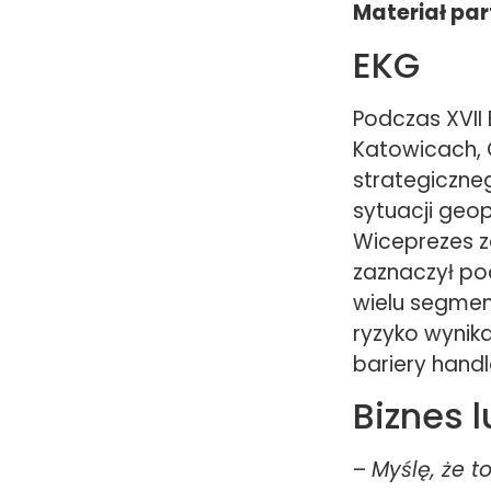
Materiał par
EKG
Podczas XVII
Katowicach, 
strategiczne
sytuacji geo
Wiceprezes za
zaznaczył po
wielu segmen
ryzyko wynik
bariery hand
Biznes l
–
Myślę, że 