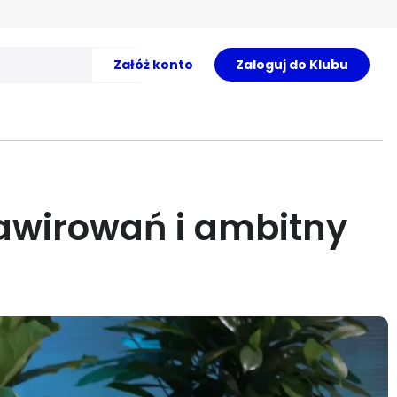
Załóż konto
Zaloguj do Klubu
awirowań i ambitny