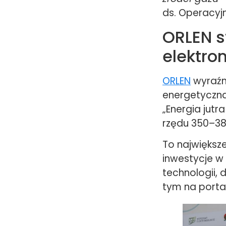
ds. Operacyj
ORLEN s
elektro
ORLEN
wyraźni
energetyczna.
„Energia jutr
rzędu 350–38
To największe
inwestycje w
technologii, 
tym na portal