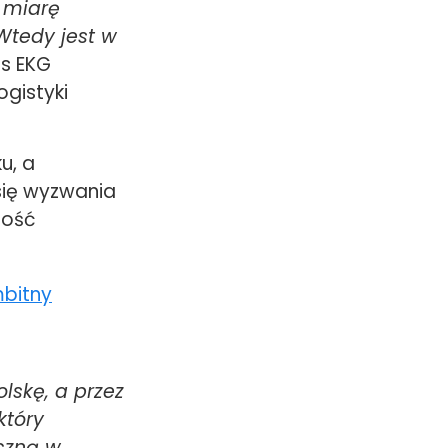
w miarę
 Wtedy jest w
as EKG
ogistyki
u, a
się wyzwania
ność
lskę, a przez
który
czną w