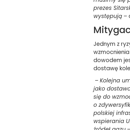
prezes Sitars
występują
– 
Mitygac
Jednym z ryzy
wzmocnienia 
dowodem jes
dostawę kole
–
Kolejna u
jako dostawc
się do wzmo
o zdywersyfi
polskiej infr
wspierania U
źródeł gazu
–