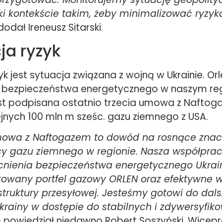
ki kontekście takim, żeby minimalizować ryzyka
dodał Ireneusz Sitarski.
ja ryzyk
k jest sytuacja związana z wojną w Ukrainie. Or
bezpieczeństwa energetycznego w naszym reg
t podpisana ostatnio trzecia umowa z Naftog
jnych 100 mln m sześc. gazu ziemnego z USA.
mowa z Naftogazem to dowód na rosnące znac
y gazu ziemnego w regionie. Nasza współprac
cnienia bezpieczeństwa energetycznego Ukrai
kowany portfel gazowy ORLEN oraz efektywne w
astruktury przesyłowej. Jesteśmy gotowi do dal
krainy w dostępie do stabilnych i zdywersyfi
 powiedział niedawno Robert Soszyński, Wicep