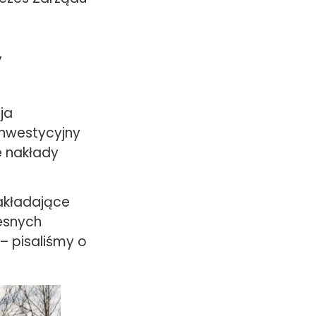
,
ja
inwestycyjny
e nakłady
zakładające
esnych
 – pisaliśmy o