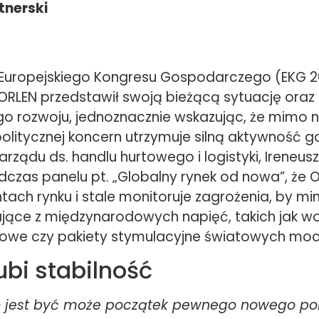
tnerski
 Europejskiego Kongresu Gospodarczego (EKG 
ORLEN przedstawił swoją bieżącą sytuację oraz k
go rozwoju, jednoznacznie wskazując, że mimo ni
politycznej koncern utrzymuje silną aktywność 
rządu ds. handlu hurtowego i logistyki, Ireneusz 
dczas panelu pt. „Globalny rynek od nowa”, że O
tach rynku i stale monitoruje zagrożenia, by m
ające z międzynarodowych napięć, takich jak wo
lowe czy pakiety stymulacyjne światowych moc
ubi stabilność
to jest być może początek pewnego nowego po