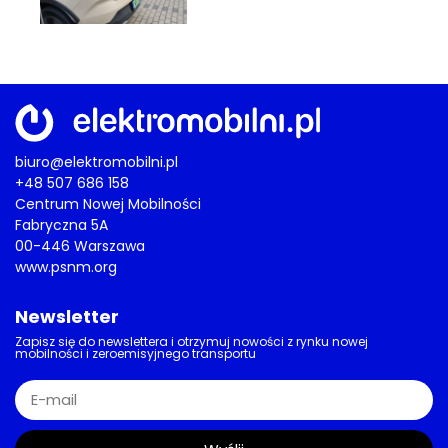
biuro@elektromobilni.pl
+48 507 686 158
Centrum Nowej Mobilności
Fabryczna 5A
00-446 Warszawa
www.psnm.org
Newsletter
Zapisz się do newslettera i otrzymuj nowości z rynku nowej
mobilności i zeroemisyjnego transportu