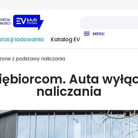
MENU
tacji ładowania
Katalog EV
zone z podstawy naliczania
siębiorcom. Auta wyłą
naliczania