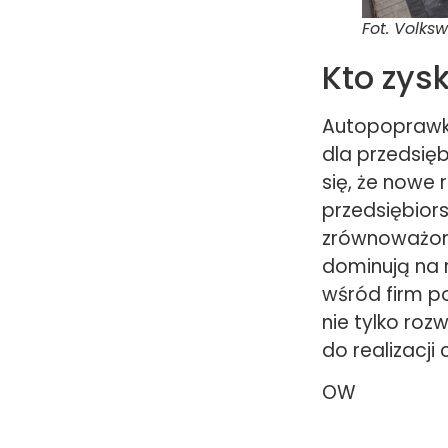
Fot. Volks
Kto zys
Autopoprawka
dla przedsię
się, że nowe
przedsiębior
zrównoważony
dominują na r
wśród firm p
nie tylko roz
do realizacji
OW