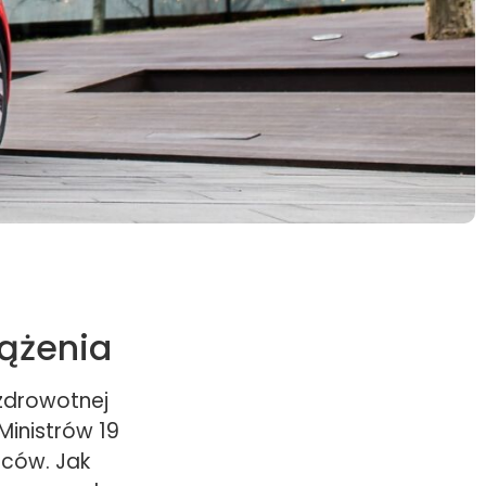
iążenia
zdrowotnej
Ministrów 19
rców. Jak