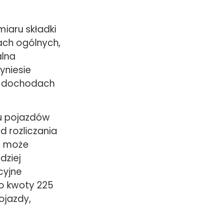
aru składki
ach ogólnych,
alna
yniesie
ch dochodach
ku pojazdów
 rozliczania
, może
dziej
cyjne
o kwoty 225
ojazdy,