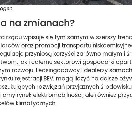
wagen
ka na zmianach?
 rządu wpisuje się tym samym w szerszy tren
biorców oraz promocji transportu niskoemisyjne
 regulacje przyniosą korzyści zarówno małym i ś
stwom, jak i całemu sektorowi gospodarki opart
m rozwoju. Leasingodawcy i dealerzy samoch
ynku rejestracji BEV, mogą liczyć na dalsze oży
oszukujących rozwiązań przyjaznych środowisku.
wijamy rynek elektromobilności, ale również prz
 celów klimatycznych.