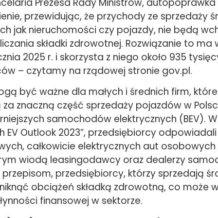
ncelaria Prezesa Rady Ministrów, autopopraw
ienie, przewidując, że przychody ze sprzedaży 
ich jak nieruchomości czy pojazdy, nie będą wc
iczania składki zdrowotnej. Rozwiązanie to ma 
cznia 2025 r. i skorzysta z niego około 935 tysięc
ców – czytamy na rządowej stronie gov.pl.
ogą być ważne dla małych i średnich firm, które
za znaczną część sprzedaży pojazdów w Polsc
rniejszych samochodów elektrycznych (BEV). 
sh EV Outlook 2023”, przedsiębiorcy odpowiadali
nowych, całkowicie elektrycznych aut osobowych 
prym wiodą leasingodawcy oraz dealerzy samo
przepisom, przedsiębiorcy, którzy sprzedają śro
niknąć obciążeń składką zdrowotną, co może 
łynności finansowej w sektorze.