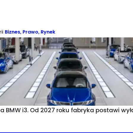
ii
Biznes
,
Prawo
,
Rynek
MW i3. Od 2027 roku fabryka postawi wyłąc