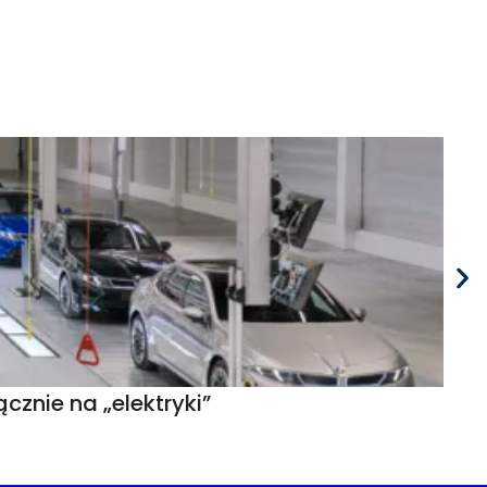
znie na „elektryki”
30 