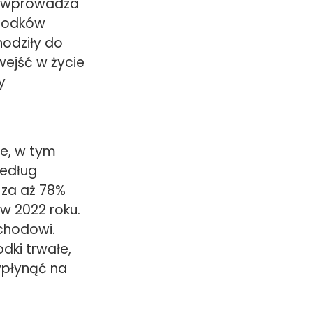
ka wprowadza
środków
hodziły do
wejść w życie
y
e, w tym
Według
 za aż 78%
w 2022 roku.
chodowi.
dki trwałe,
wpłynąć na