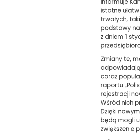
informuje Ka
istotne ułatw
trwałych, tak
podstawy nal
z dniem 1 sty
przedsiębior
Zmiany te, m
odpowiadają 
coraz popula
raportu „Poli
rejestracji 
Wśród nich 
Dzięki nowym 
będą mogli u
zwiększenie p