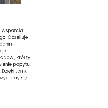
d wsparcia
go. Oczekuje
rednim
ej na
odowi, którzy
wienie popytu
 Dzięki temu
yczyniamy się