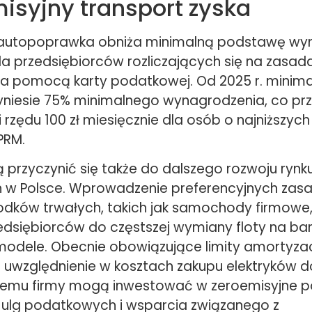
isyjny transport zyska
autopoprawka obniża minimalną podstawę wymi
la przedsiębiorców rozliczających się na zasad
 za pomocą karty podatkowej. Od 2025 r. minim
iesie 75% minimalnego wynagrodzenia, co prz
 rzędu 100 zł miesięcznie dla osób o najniższy
PRM.
przyczynić się także do dalszego rozwoju ryn
h w Polsce. Wprowadzenie preferencyjnych zasad
odków trwałych, takich jak samochody firmowe
edsiębiorców do częstszej wymiany floty na bar
modele. Obecnie obowiązujące limity amortyza
 uwzględnienie w kosztach zakupu elektryków d
ki temu firmy mogą inwestować w zeroemisyjne p
z ulg podatkowych i wsparcia związanego z