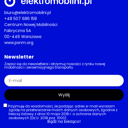
biuro@elektromobilni.pl
+48 507 686 158
Centrum Nowej Mobilności
Fabryczna 5A
00-446 Warszawa
www.psnm.org
Newsletter
Zapisz się do newslettera i otrzymuj nowości z rynku nowej
mobilności i zeroemisyjnego transportu
Wyślij
Przyjmuję do wiadomości, że podając adres e-mail wyrażam
zgodę na przetwarzanie moich danych osobowych, zgodnie z
treścią Ustawy z dnia 10 maja 2018 r. o ochronie danych
osobowych (Dz.U. 2018 poz. 1000).
Bądź na bieżąco!