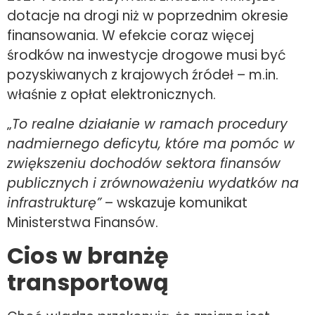
dotacje na drogi niż w poprzednim okresie
finansowania. W efekcie coraz więcej
środków na inwestycje drogowe musi być
pozyskiwanych z krajowych źródeł – m.in.
właśnie z opłat elektronicznych.
„
To realne działanie w ramach procedury
nadmiernego deficytu, kt
ó
re ma pom
ó
c w
zwiększeniu dochod
ó
w sektora finans
ó
w
publicznych i zr
ó
wnoważeniu wydatk
ó
w na
infrastrukturę”
– wskazuje komunikat
Ministerstwa Finansów.
Cios w branżę
transportową