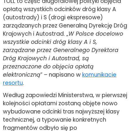
TOLL to część długofalowej polityki objęcia
opłatą wszystkich odcinków dróg klasy A
(autostrady) i S (drogi ekspresowe)
zarządzanych przez Generalną Dyrekcję Dróg
Krajowych i Autostrad. „
W Polsce docelowo
wszystkie odcinki dróg klasy A i S,
zarządzane przez Generalnego Dyrektora
Dróg Krajowych i Autostrad, są
przeznaczone do objęcia opłatą
elektroniczną
” – napisano w
komunikacie
resortu
.
Według zapowiedzi Ministerstwa, w pierwszej
kolejności opłatami zostaną objęte nowo
wybudowane odcinki tras najwyższej klasy
technicznej, a typowanie konkretnych
fragmentów odbyło się po