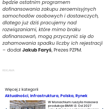
będzie ostatnim programem
dofinansowania zakupu zeroemisyjnych
samochodów osobowych i dostawczych,
dlatego już dziś pracujemy nad
rozwiązaniami, które mimo braku
dofinansowań, mogą przyczynić się do
zahamowania spadku liczby ich rejestracji
–
dodał
Jakub Faryś
, Prezes PZPM.
REKLAMA
Więcej z kategorii
Aktualności
,
Infrastruktura
,
Polska
,
Rynek
W Monachium ruszyła masowa
produkcja BMW i3. Od 2027