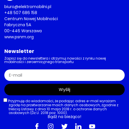
biuro@elektromobilni.pl
+48 507 686 158
Centrum Nowej Mobilności
Fabryczna 5A
00-446 Warszawa
www.psnm.org
Newsletter
Zapisz się do newslettera i otrzymuj nowości z rynku nowej
mobilności i zeroemisyjnego transportu
Wyślij
Przyjmuję do wiadomości, że podając adres e-mail wyrażam
zgodę na przetwarzanie moich danych osobowych, zgodnie z
treścią Ustawy z dnia 10 maja 2018 r. o ochronie danych
osobowych (Dz.U. 2018 poz. 1000).
Bądź na bieżąco!