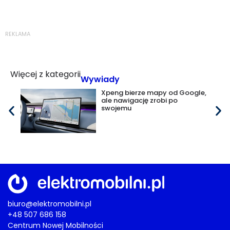
REKLAMA
Więcej z kategorii
Wywiady
Xpeng bierze mapy od Google,
ale nawigację zrobi po
swojemu
biuro@elektromobilni.pl
+48 507 686 158
Centrum Nowej Mobilności