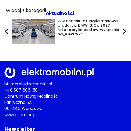
Więcej z kategorii
Aktualności
W Monachium ruszyła masowa
produkcja BMW i3. Od 2027
roku fabryka postawi wyłącznie
na „elektryki”
biuro@elektromobilni.pl
+48 507 686 158
Centrum Nowej Mobilności
Fabryczna 5A
00-446 Warszawa
www.psnm.org
Newsletter