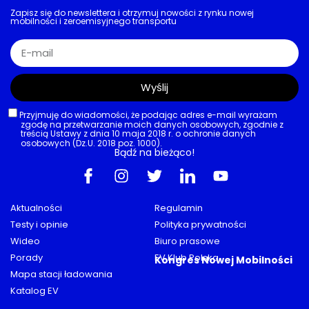
Zapisz się do newslettera i otrzymuj nowości z rynku nowej
mobilności i zeroemisyjnego transportu
Wyślij
Przyjmuję do wiadomości, że podając adres e-mail wyrażam
zgodę na przetwarzanie moich danych osobowych, zgodnie z
treścią Ustawy z dnia 10 maja 2018 r. o ochronie danych
osobowych (Dz.U. 2018 poz. 1000).
Bądź na bieżąco!
Aktualności
Regulamin
Testy i opinie
Polityka prywatności
Wideo
Biuro prasowe
Porady
EV Klub Polska
Kongres Nowej Mobilności
Mapa stacji ładowania
Katalog EV