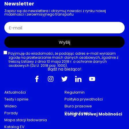
Newsletter
Zapisz się do newslettera i otrzymuj nowości z rynku nowej
mobilności i zeroemisyjnego transportu
Wyślij
Przyjmuję do wiadomości, że podając adres e-mail wyrażam
zgodę na przetwarzanie moich danych osobowych, zgodnie z
treścią Ustawy z dnia 10 maja 2018 r. o ochronie danych
osobowych (Dz.U. 2018 poz. 1000).
Bądź na bieżąco!
Aktualności
Regulamin
Testy i opinie
Polityka prywatności
Wideo
Biuro prasowe
Porady
EV Klub Polska
Kongres Nowej Mobilności
Mapa stacji ładowania
Katalog EV