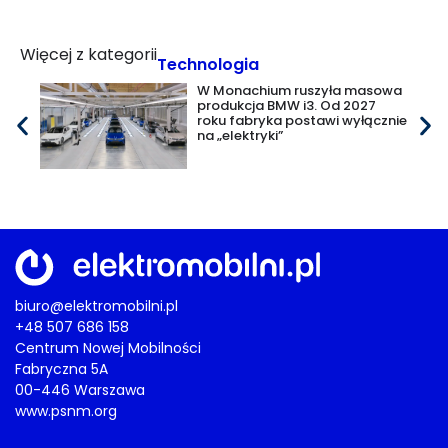
Więcej z kategorii
Technologia
W Monachium ruszyła masowa
produkcja BMW i3. Od 2027
roku fabryka postawi wyłącznie
na „elektryki”
biuro@elektromobilni.pl
+48 507 686 158
Centrum Nowej Mobilności
Fabryczna 5A
00-446 Warszawa
www.psnm.org