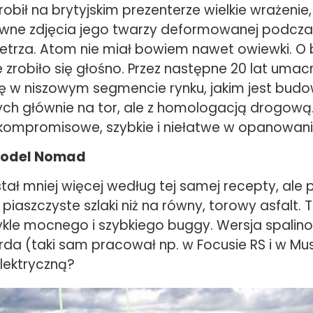
bił na brytyjskim prezenterze wielkie wrażenie, 
wne zdjęcia jego twarzy deformowanej podczas
trza. Atom nie miał bowiem nawet owiewki. O br
zrobiło się głośno. Przez następne 20 lat umac
ę w niszowym segmencie rynku, jakim jest bud
ch głównie na tor, ale z homologacją drogową.
ezkompromisowe, szybkie i niełatwe w opanowani
model Nomad
ł mniej więcej według tej samej recepty, ale 
a piaszczyste szlaki niż na równy, torowy asfalt. 
ykle mocnego i szybkiego buggy. Wersja spalino
orda (taki sam pracował np. w Focusie RS i w M
elektryczną?