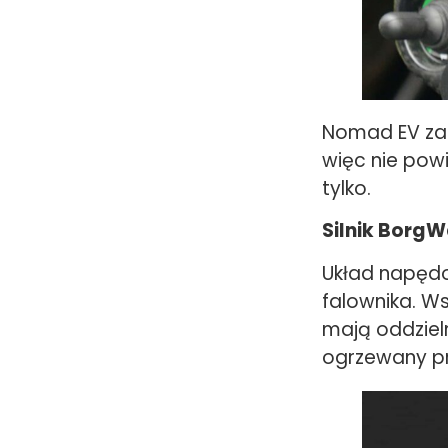
Nomad EV zac
więc nie powi
tylko.
Silnik BorgW
Układ napędow
falownika. Ws
mają oddziel
ogrzewany p