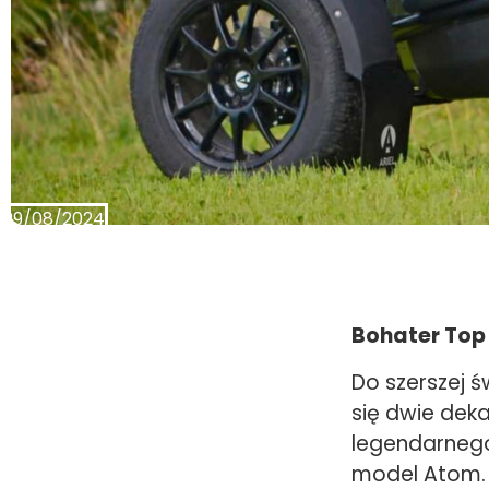
29/08/2024
Bohater Top
Do szerszej 
się dwie dek
legendarnego
model Atom. 