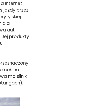
a Internet
 jazdy przez
ytyjskiej
niała
owa aut
 Jej produkty
u.
przeznaczony
To coś na
wa ma silnik
ustangach).