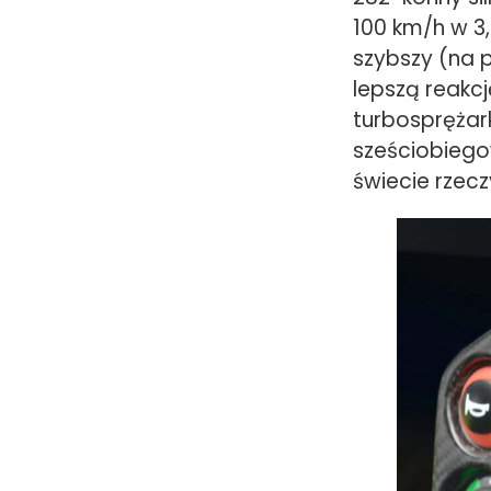
100 km/h w 3
szybszy (na p
lepszą reakcj
turbosprężar
sześciobiegow
świecie rzecz