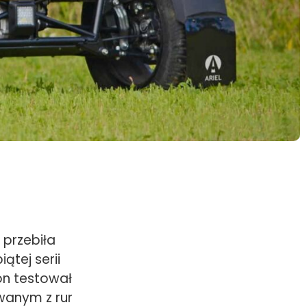
 przebiła
tej serii
on testował
wanym z rur