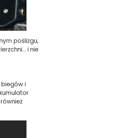
ym poślizgu,
erzchni… i nie
 biegów i
akumulator
 również