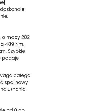
nej
i doskonałe
nie.
m o mocy 282
ga 489 Nm.
km. Szybkie
e podaje
a waga całego
oć spalinowy
na uznania.
nie od 0 do