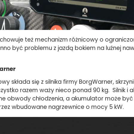
howuje też mechanizm różnicowy o ograniczon
nno być problemu z jazdą bokiem na luźnej nawi
arner
y składa się z silnika firmy BorgWarner, skrzyni
zystko razem waży nieco ponad 90 kg. Silnik i 
ne obwody chłodzenia, a akumulator może być
rzez wbudowane nagrzewnice o mocy 5 kW.