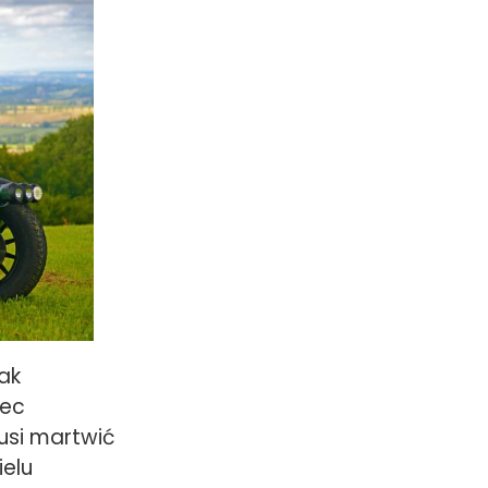
ak
bec
musi martwić
ielu