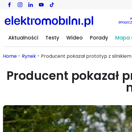
Aktualności
Testy
Wideo
Porady
Mapa s
Home
-
Rynek
-
Producent pokazał prototyp z silnikiem 
Producent pokazał pr
n