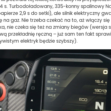
,4 s. Turbodoładowany, 335-konny spalinowy N
apierze 2,9 s do setki), ale silnik elektryczny gw
ę na gaz. Nie trzeba czekać na to, aż włączy się
ka, nie czeka się też na zmiany biegów (wersja
ą przekładnię ręczną – już sam ten fakt sprawi
ywistym elektryk będzie szybszy).