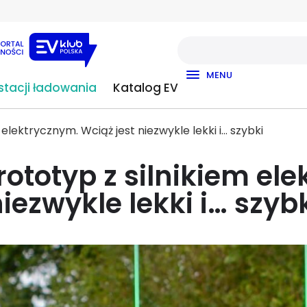
MENU
tacji ładowania
Katalog EV
elektrycznym. Wciąż jest niezwykle lekki i… szybki
ototyp z silnikiem ele
iezwykle lekki i… szyb