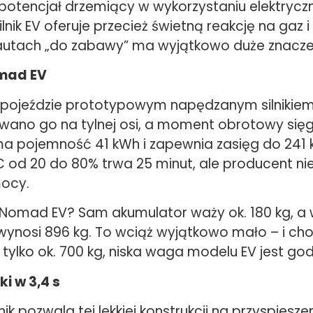
potencjał drzemiący w wykorzystaniu elektrycz
Silnik EV oferuje przecież świetną reakcję na gaz 
 autach „do zabawy” ma wyjątkowo duże znacze
omad EV
 pojeździe prototypowym napędzanym silnikie
ano go na tylnej osi, a moment obrotowy się
a pojemność 41 kWh i zapewnia zasięg do 241 
 od 20 do 80% trwa 25 minut, ale producent ni
ocy.
el Nomad EV? Sam akumulator waży ok. 180 kg, 
nosi 896 kg. To wciąż wyjątkowo mało – i ch
ylko ok. 700 kg, niska waga modelu EV jest god
ki w 3,4 s
nik pozwala tej lekkiej konstrukcji na przyspiesze