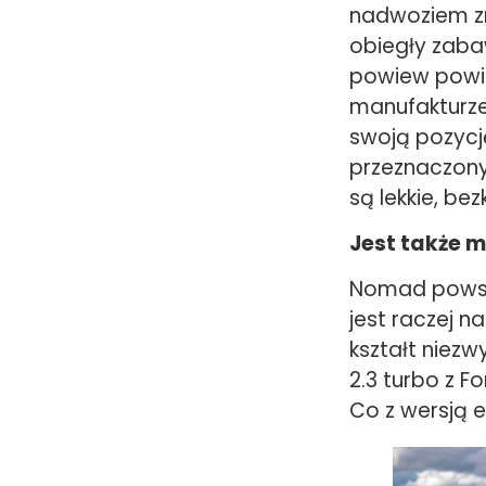
nadwoziem zro
obiegły zaba
powiew powie
manufakturze 
swoją pozycj
przeznaczony
są lekkie, b
Jest także 
Nomad powsta
jest raczej n
kształt niezw
2.3 turbo z F
Co z wersją 