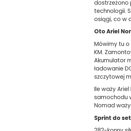
dostrzeżono 
technologii. 
osiągi, co w
Oto Ariel N
Mówimy tu o
KM. Zamontow
Akumulator m
ładowanie DC
szczytowej m
Ile waży Ari
samochodu wy
Nomad waży t
Sprint do set
282-konny sil