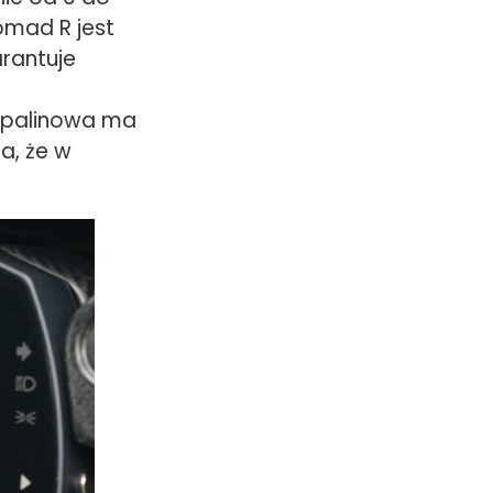
omad R jest
arantuje
 spalinowa ma
a, że w