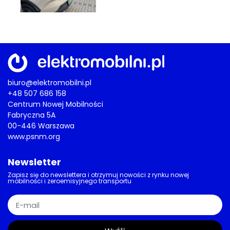
biuro@elektromobilni.pl
+48 507 686 158
Centrum Nowej Mobilności
Fabryczna 5A
00-446 Warszawa
www.psnm.org
Newsletter
Zapisz się do newslettera i otrzymuj nowości z rynku nowej
mobilności i zeroemisyjnego transportu