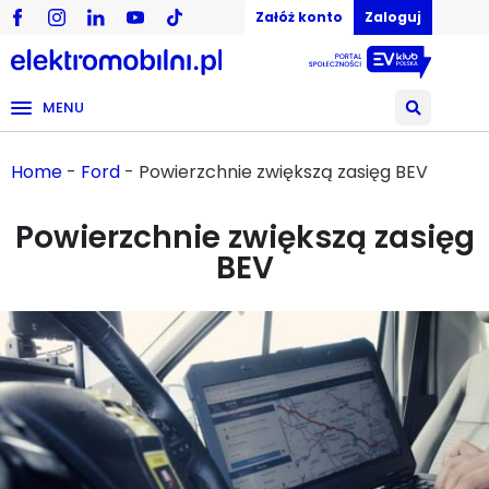
Załóż konto
Zaloguj
MENU
Home
-
Ford
-
Powierzchnie zwiększą zasięg BEV
Powierzchnie zwiększą zasięg
BEV