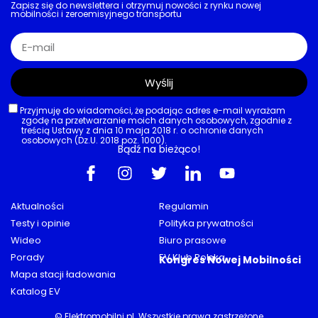
Zapisz się do newslettera i otrzymuj nowości z rynku nowej
mobilności i zeroemisyjnego transportu
Wyślij
Przyjmuję do wiadomości, że podając adres e-mail wyrażam
zgodę na przetwarzanie moich danych osobowych, zgodnie z
treścią Ustawy z dnia 10 maja 2018 r. o ochronie danych
osobowych (Dz.U. 2018 poz. 1000).
Bądź na bieżąco!
Aktualności
Regulamin
Testy i opinie
Polityka prywatności
Wideo
Biuro prasowe
Porady
EV Klub Polska
Kongres Nowej Mobilności
Mapa stacji ładowania
Katalog EV
© Elektromobilni.pl. Wszystkie prawa zastrzeżone