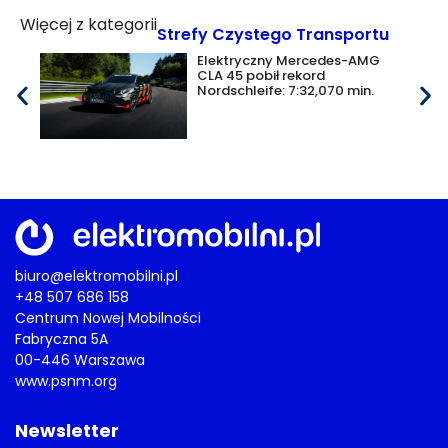
Więcej z kategorii
Strefy Czystego Transportu
Elektryczny Mercedes-AMG
CLA 45 pobił rekord
Nordschleife: 7:32,070 min.
biuro@elektromobilni.pl
+48 507 686 158
Centrum Nowej Mobilności
Fabryczna 5A
00-446 Warszawa
www.psnm.org
Newsletter