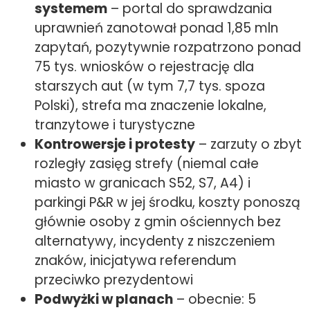
systemem
– portal do sprawdzania
uprawnień zanotował ponad 1,85 mln
zapytań, pozytywnie rozpatrzono ponad
75 tys. wniosków o rejestrację dla
starszych aut (w tym 7,7 tys. spoza
Polski), strefa ma znaczenie lokalne,
tranzytowe i turystyczne
Kontrowersje i protesty
– zarzuty o zbyt
rozległy zasięg strefy (niemal całe
miasto w granicach S52, S7, A4) i
parkingi P&R w jej środku, koszty ponoszą
głównie osoby z gmin ościennych bez
alternatywy, incydenty z niszczeniem
znaków, inicjatywa referendum
przeciwko prezydentowi
Podwyżki w planach
– obecnie: 5