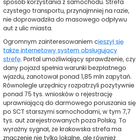
sposób korzystania z samochodu. Strefa
czystego transportu, przynajmniej na razie,
nie doprowadziła do masowego odpływu
aut z ulic miasta.
Ogromnym zainteresowaniem c
ieszył się
także internetowy system obsługujący
strefę
. Portal umożliwiający sprawdzenie, czy
dany pojazd spełnia warunki bezpłatnego
wjazdu, zanotował ponad 1,85 mln zapytań.
Równolegle urzędnicy rozpatrzyli pozytywnie
ponad 75 tys. wniosków o rejestrację
uprawniającą do darmowego poruszania się
po SCT starszymi samochodami, w tym 7,7
tys. aut zarejestrowanych poza Polską. To
wyraźny sygnał, że krakowska strefa ma
znaczenie nie tylko lokalne, ale również