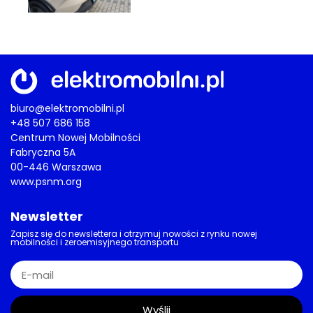
biuro@elektromobilni.pl
+48 507 686 158
Centrum Nowej Mobilności
Fabryczna 5A
00-446 Warszawa
www.psnm.org
Newsletter
Zapisz się do newslettera i otrzymuj nowości z rynku nowej
mobilności i zeroemisyjnego transportu
Wyślij