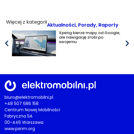
Więcej z kategorii
Aktualności
,
Porady
,
Raporty
Xpeng bierze mapy od Google,
ale nawigację zrobi po
swojemu
biuro@elektromobilni.pl
+48 507 686 158
Centrum Nowej Mobilności
Fabryczna 5A
00-446 Warszawa
www.psnm.org