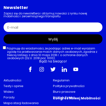
Newsletter
Zapisz się do newslettera i otrzymuj nowości z rynku nowej
mobilności i zeroemisyjnego transportu
Wyślij
Przyjmuję do wiadomości, że podając adres e-mail wyrażam
zgodę na przetwarzanie moich danych osobowych, zgodnie z
treścią Ustawy z dnia 10 maja 2018 r. o ochronie danych
osobowych (Dz.U. 2018 poz. 1000).
Bądź na bieżąco!
Aktualności
Regulamin
Testy i opinie
Polityka prywatności
Wideo
Biuro prasowe
Porady
EV Klub Polska
Kongres Nowej Mobilności
Mapa stacji ładowania