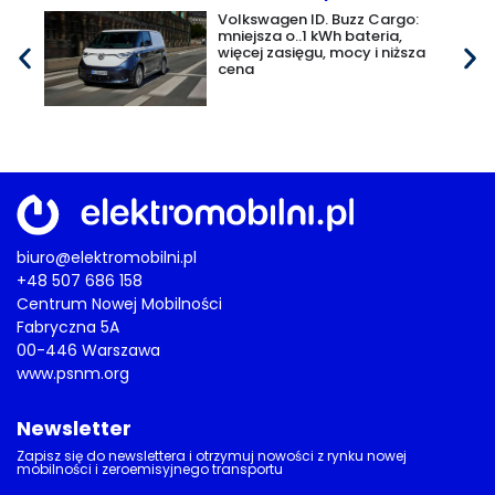
Volkswagen ID. Buzz Cargo:
mniejsza o..1 kWh bateria,
więcej zasięgu, mocy i niższa
cena
biuro@elektromobilni.pl
+48 507 686 158
Centrum Nowej Mobilności
Fabryczna 5A
00-446 Warszawa
www.psnm.org
Newsletter
Zapisz się do newslettera i otrzymuj nowości z rynku nowej
mobilności i zeroemisyjnego transportu