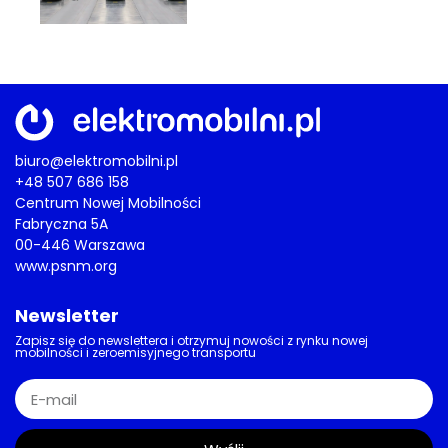
biuro@elektromobilni.pl
+48 507 686 158
Centrum Nowej Mobilności
Fabryczna 5A
00-446 Warszawa
www.psnm.org
Newsletter
Zapisz się do newslettera i otrzymuj nowości z rynku nowej
mobilności i zeroemisyjnego transportu