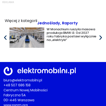
REKLAMA
Więcej z kategorii
Jednoślady
,
Raporty
W Monachium ruszyła masowa
produkcja BMW i3. Od 2027
roku fabryka postawi wyłącznie
na „elektryki”
biuro@elektromobilni.pl
+48 507 686 158
Centrum Nowej Mobilności
Fabryczna 5A
00-446 Warszawa
www.psnm.org