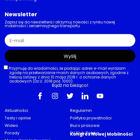
Newsletter
Zapisz się do newslettera i otrzymuj nowości z rynku nowej
mobilności i zeroemisyjnego transportu
Wyślij
Przyjmuję do wiadomości, że podając adres e-mail wyrażam
zgodę na przetwarzanie moich danych osobowych, zgodnie z
treścią Ustawy z dnia 10 maja 2018 r. o ochronie danych
osobowych (Dz.U. 2018 poz. 1000).
Bądź na bieżąco!
Aktualności
Regulamin
Testy i opinie
Polityka prywatności
Wideo
Biuro prasowe
Porady
EV Klub Polska
Kongres Nowej Mobilności