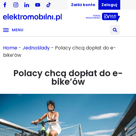
Załóż konto
Zaloguj
MENU
Home
-
Jednoślady
-
Polacy chcą dopłat do e-
bike’ów
Polacy chcą dopłat do e-
bike’ów