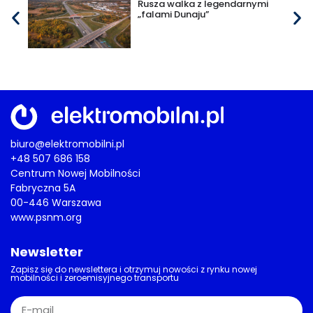
Rusza walka z legendarnymi
„falami Dunaju”
biuro@elektromobilni.pl
+48 507 686 158
Centrum Nowej Mobilności
Fabryczna 5A
00-446 Warszawa
www.psnm.org
Newsletter
Zapisz się do newslettera i otrzymuj nowości z rynku nowej
mobilności i zeroemisyjnego transportu