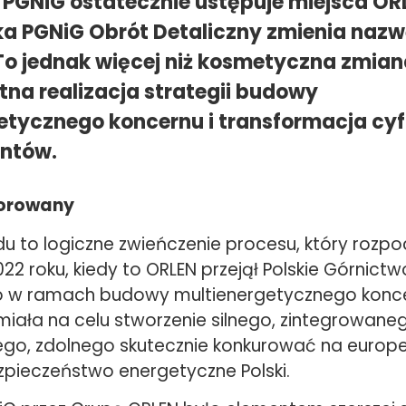
 PGNiG ostatecznie ustępuje miejsca OR
a PGNiG Obrót Detaliczny zmienia nazw
o jednak więcej niż kosmetyczna zmian
na realizacja strategii budowy
etycznego koncernu i transformacja cy
entów.
sorowany
u to logiczne zwieńczenie procesu, który rozpoc
022 roku, kiedy to ORLEN przejął Polskie Górnict
 w ramach budowy multienergetycznego konce
miała na celu stworzenie silnego, zintegrowan
go, zdolnego skutecznie konkurować na europej
zpieczeństwo energetyczne Polski.