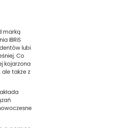
od marką
ia IBRiS
dentów lubi
śniej. Co
ej kojarzona
 ale także z
zakłada
ązań
, nowoczesne