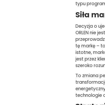
typu progra
Siła ma
Decyzja o uj
ORLEN nie je
przeprowadzo
tę markę – to
istotne, mark
jest przez kl
szeroko rozu
To zmiana pe
transformac
energetyczny
technologie 