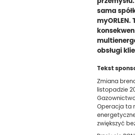
przemysłu.
sama spółk
myORLEN. T
konsekwent
multienerg
obsługi kli
Tekst spon
Zmiana brend
listopadzie 2
Gazownictwo
Operacja ta 
energetyczne
zwiększyć be