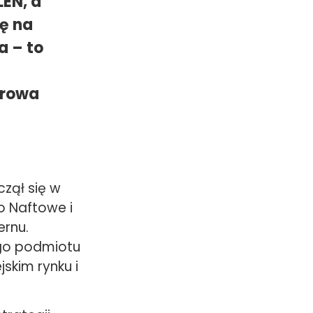
LEN, a
ę na
a – to
frowa
zął się w
wo Naftowe i
rnu.
ego podmiotu
skim rynku i