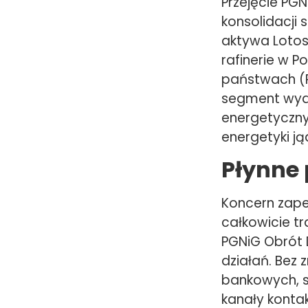
Przejęcie PGN
konsolidacji 
aktywa Lotosu
rafinerie w Po
państwach (Po
segment wydo
energetyczny 
energetyki j
Płynne 
Koncern zape
całkowicie t
PGNiG Obrót
działań. Bez
bankowych, s
kanały kontak