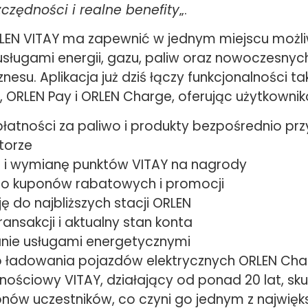
czędności i realne benefity
„.
LEN VITAY ma zapewnić w jednym miejscu możl
usługami energii, gazu, paliw oraz nowoczesnyc
znesu. Aplikacja już dziś łączy funkcjonalności ta
, ORLEN Pay i ORLEN Charge, oferując użytkowni
płatności za paliwo i produkty bezpośrednio prz
torze
e i wymianę punktów VITAY na nagrody
o kuponów rabatowych i promocji
ę do najbliższych stacji ORLEN
transakcji i aktualny stan konta
nie usługami energetycznymi
 ładowania pojazdów elektrycznych ORLEN Cha
nościowy VITAY, działający od ponad 20 lat, sk
onów uczestników, co czyni go jednym z najwię