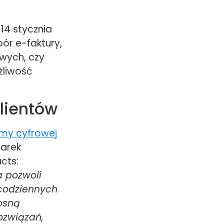
14 stycznia
bór e-faktury,
wych, czy
żliwość
klientów
rmy cyfrowej
Marek
cts:
a pozwoli
 codziennych
osną
ozwiązań,