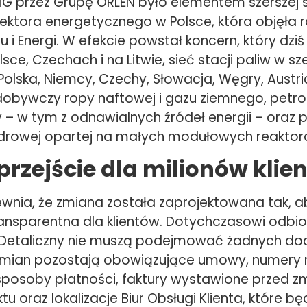
iG przez Grupę ORLEN było elementem szerszej s
sektora energetycznego w Polsce, która objęła 
 i Energi. W efekcie powstał koncern, który dzi
lsce, Czechach i na Litwie, sieć stacji paliw w sz
lska, Niemcy, Czechy, Słowacja, Węgry, Austria
bywczy ropy naftowej i gazu ziemnego, petro
– w tym z odnawialnych źródeł energii – oraz p
ądrowej opartej na małych modułowych reaktor
przejście dla milionów klie
wnia, że zmiana została zaprojektowana tak, a
ransparentna dla klientów. Dotychczasowi odbio
 Detaliczny nie muszą podejmować żadnych d
 zmian pozostają obowiązujące umowy, numery
posoby płatności, faktury wystawione przed z
tu oraz lokalizacje Biur Obsługi Klienta, które b