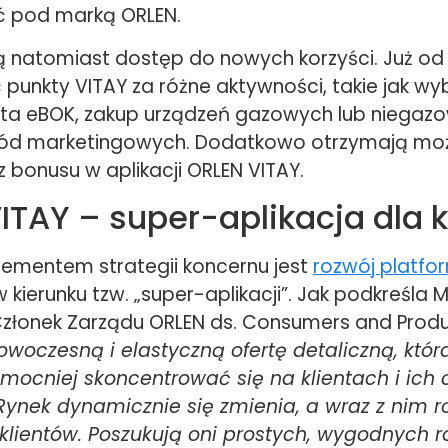
ć pod marką ORLEN.
ją natomiast dostęp do nowych korzyści. Już od 
 punkty VITAY za różne aktywności, takie jak wy
nta eBOK, zakup urządzeń gazowych lub niegazo
gód marketingowych. Dodatkowo otrzymają mo
z bonusu w aplikacji ORLEN VITAY.
ITAY – super-aplikacja dla 
ementem strategii koncernu jest
rozwój platfo
 kierunku tzw. „super-aplikacji”. Jak podkreśla 
Członek Zarządu ORLEN ds. Consumers and Produ
woczesną i elastyczną ofertę detaliczną, któr
mocniej skoncentrować się na klientach i ich
Rynek dynamicznie się zmienia, a wraz z nim r
klientów. Poszukują oni prostych, wygodnych r