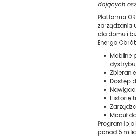
dających osz
Platforma OR
zarządzania 
dla domu i bi
Energa Obrót
Mobilne 
dystrybu
Zbierani
Dostęp d
Nawigacj
Historię 
Zarządza
Moduł do
Program lojal
ponad 5 mili