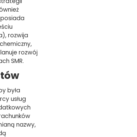
trategii
również
ś posiada
eściu
), rozwija
chemiczny,
lanuje rozwój
ach SMR.
ntów
by była
rcy usług
odatkowych
 rachunków
mianą nazwy,
ędą