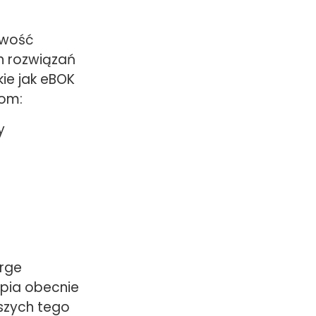
iwość
h rozwiązań
kie jak eBOK
kom:
y
rge
upia obecnie
kszych tego