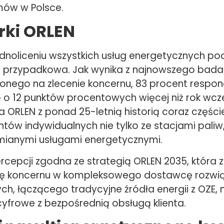
mów w Polsce.
rki ORLEN
ednoliceniu wszystkich usług energetycznych p
st przypadkowa. Jak wynika z najnowszego badan
nego na zlecenie koncernu, 83 procent respon
 o 12 punktów procentowych więcej niż rok wcze
a ORLEN z ponad 25-letnią historią coraz części
ientów indywidualnych nie tylko ze stacjami paliw,
mianymi usługami energetycznymi.
rcepcji zgodna ze strategią ORLEN 2035, która 
ję koncernu w kompleksowego dostawcę rozwi
ch, łączącego tradycyjne źródła energii z OZE
cyfrowe z bezpośrednią obsługą klienta.