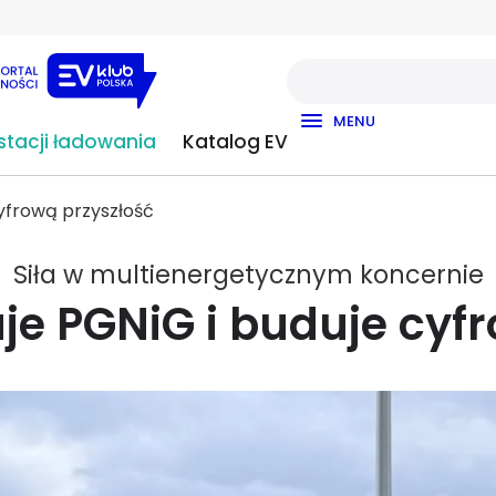
MENU
tacji ładowania
Katalog EV
yfrową przyszłość
Siła w multienergetycznym koncernie
e PGNiG i buduje cyf