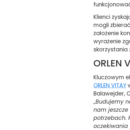
funkcjonowa
Klienci zyska
mogli zbierać
założenie ko
wyrażenie z
skorzystania 
ORLEN V
Kluczowym el
ORLEN VITAY
w
Balawejder, 
„
Budujemy no
nam jeszcze 
potrzebach. 
oczekiwania 