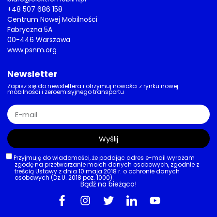
+48 507 686 158
Centrum Nowej Mobilności
Fabryczna 5A
00-446 Warszawa
www.psnm.org
Newsletter
Zapisz się do newslettera i otrzymuj nowości z rynku nowej
mobilności i zeroemisyjnego transportu
Wyślij
Przyjmuję do wiadomości, że podając adres e-mail wyrażam
zgodę na przetwarzanie moich danych osobowych, zgodnie z
treścią Ustawy z dnia 10 maja 2018 r. o ochronie danych
osobowych (Dz.U. 2018 poz. 1000).
Bądź na bieżąco!