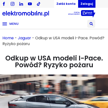
Załóż konto
Zaloguj
MENU
Home
-
Jaguar
-
Odkup w USA modeli I-Pace. Powód?
Ryzyko pożaru
Odkup w USA modeli I-Pace.
Powód? Ryzyko pożaru