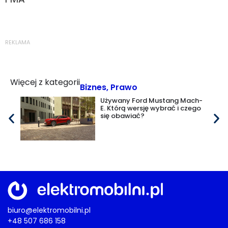
REKLAMA
Więcej z kategorii
Biznes
,
Prawo
Używany Ford Mustang Mach-
E. Którą wersję wybrać i czego
się obawiać?
biuro@elektromobilni.pl
+48 507 686 158