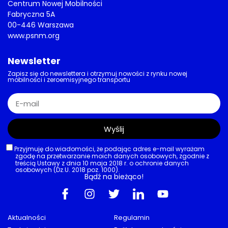
Centrum Nowej Mobilności
Fabryczna 5A
00-446 Warszawa
www.psnm.org
Newsletter
Zapisz się do newslettera i otrzymuj nowości z rynku nowej
mobilności i zeroemisyjnego transportu
Wyślij
Przyjmuję do wiadomości, że podając adres e-mail wyrażam
zgodę na przetwarzanie moich danych osobowych, zgodnie z
treścią Ustawy z dnia 10 maja 2018 r. o ochronie danych
osobowych (Dz.U. 2018 poz. 1000).
Bądź na bieżąco!
Aktualności
Regulamin