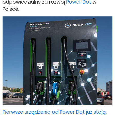
odpowiedzialny za rozwój
Power Dot
w
Polsce.
Pierwsze urządzenia od Power Dot już stoją.