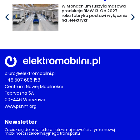
W Monachium ruszyła masowa
produkcja BMW i3. Od 2027
roku fabryka postawi wyłącznie
na „elektryki”
biuro@elektromobilni.pl
+48 507 686 158
Centrum Nowej Mobilności
Fabryczna 5A
00-446 Warszawa
www.psnm.org
Newsletter
Zapisz się do newslettera i otrzymuj nowości z rynku nowej
mobilności i zeroemisyjnego transportu