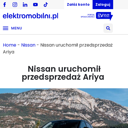
Załóż konto
Zaloguj
MENU
Home
-
Nissan
-
Nissan uruchomił przedsprzedaż
Ariya
Nissan uruchomił
przedsprzedaż Ariya