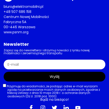
biuro@elektromobilni.pl
+48 507 686 158
Centrum Nowej Mobilności
Fabryczna 5A
00-446 Warszawa
www.psnm.org
Newsletter
Zapisz się do newslettera i otrzymuj nowości z rynku nowej
mobilności i zeroemisyjnego transportu
Wyślij
Przyjmuję do wiadomości, że podając adres e-mail wyrażam
zgodę na przetwarzanie moich danych osobowych, zgodnie z
treścią Ustawy z dnia 10 maja 2018 r. o ochronie danych
osobowych (Dz.U. 2018 poz. 1000).
Bądź na bieżąco!