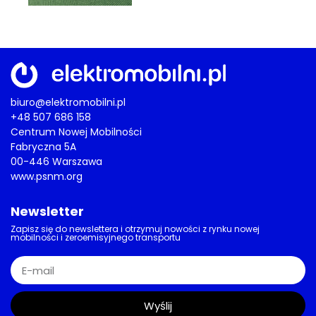
biuro@elektromobilni.pl
+48 507 686 158
Centrum Nowej Mobilności
Fabryczna 5A
00-446 Warszawa
www.psnm.org
Newsletter
Zapisz się do newslettera i otrzymuj nowości z rynku nowej
mobilności i zeroemisyjnego transportu
Wyślij