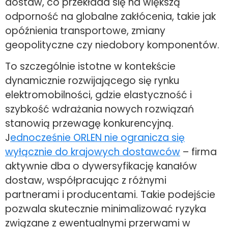
dostaw, co przekłada się na większą
odporność na globalne zakłócenia, takie jak
opóźnienia transportowe, zmiany
geopolityczne czy niedobory komponentów.
To szczególnie istotne w kontekście
dynamicznie rozwijającego się rynku
elektromobilności, gdzie elastyczność i
szybkość wdrażania nowych rozwiązań
stanowią przewagę konkurencyjną.
J
ednocześnie ORLEN nie ogranicza się
wyłącznie do krajowych dostawców
– firma
aktywnie dba o dywersyfikację kanałów
dostaw, współpracując z różnymi
partnerami i producentami. Takie podejście
pozwala skutecznie minimalizować ryzyka
związane z ewentualnymi przerwami w