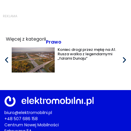
REKLAMA
Więcej z kategorii
Prawo
Koniec drogi przez mękę na A1.
Rusza walka z legendarnymi
„falami Dunaju”
biuro@elektromobilni.pl
+48 507 686 158
Centrum Nowej Mobilności