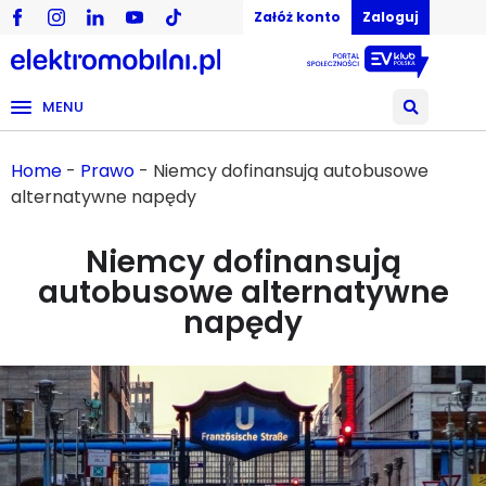
Załóż konto
Zaloguj
MENU
Home
-
Prawo
-
Niemcy dofinansują autobusowe
alternatywne napędy
Niemcy dofinansują
autobusowe alternatywne
napędy