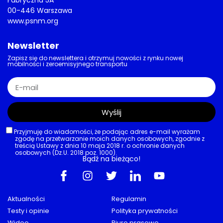
Fabryczna 5A
00-446 Warszawa
www.psnm.org
Newsletter
Zapisz się do newslettera i otrzymuj nowości z rynku nowej
mobilności i zeroemisyjnego transportu
Wyślij
Przyjmuję do wiadomości, że podając adres e-mail wyrażam
zgodę na przetwarzanie moich danych osobowych, zgodnie z
treścią Ustawy z dnia 10 maja 2018 r. o ochronie danych
osobowych (Dz.U. 2018 poz. 1000).
Bądź na bieżąco!
Aktualności
Regulamin
Testy i opinie
Polityka prywatności
Wideo
Biuro prasowe