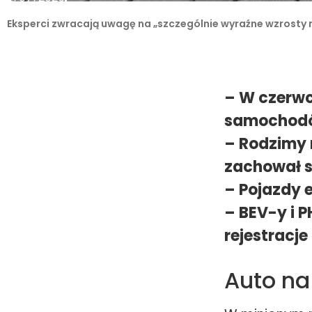
Eksperci zwracają uwagę na „szczególnie wyraźne wzrosty 
– W czerwc
samochodó
– Rodzimy
zachował s
– Pojazdy 
– BEV-y i 
rejestracje
Auto n