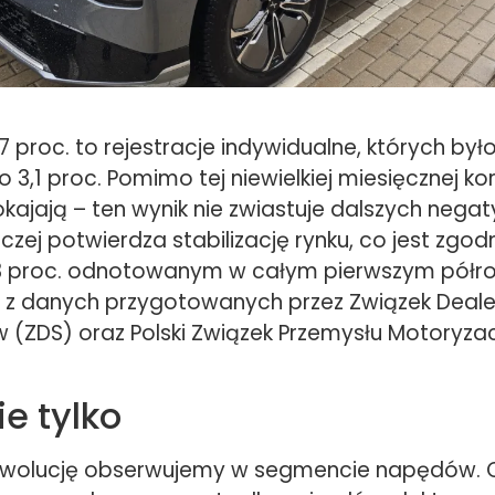
7 proc. to rejestracje indywidualne, których było
 3,1 proc. Pomimo tej niewielkiej miesięcznej kor
okajają – ten wynik nie zwiastuje dalszych nega
czej potwierdza stabilizację rynku, co jest zgo
3 proc. odnotowanym w całym pierwszym półro
a z danych przygotowanych przez Związek Deal
ZDS) oraz Polski Związek Przemysłu Motoryza
ie tylko
ewolucję obserwujemy w segmencie napędów. C