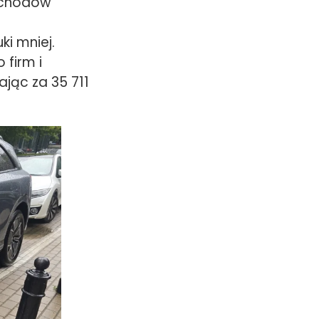
ochodów
ki mniej.
 firm i
jąc za 35 711