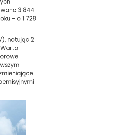
nych
rowano 3 844
oku – o 1 728
), notując 2
. Warto
odorowe
erwszym
 zmieniające
koemisyjnymi