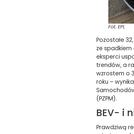
Fot. EPL
Pozostałe 32,
ze spadkiem o
eksperci usp
trendów, a ra
wzrostem o 
roku – wynik
Samochodów (
(PZPM).
BEV- i n
Prawdziwą r