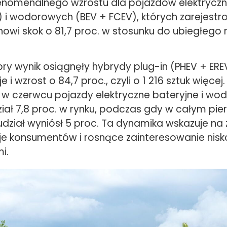
nomenalnego wzrostu dla pojazdów elektrycz
) i wodorowych (BEV + FCEV), których zarejest
anowi skok o 81,7 proc. w stosunku do ubiegłego r
y wynik osiągnęły hybrydy plug-in (PHEV + EREV
e i wzrost o 84,7 proc., czyli o 1 216 sztuk więcej
 w czerwcu pojazdy elektryczne bateryjne i w
ział 7,8 proc. w rynku, podczas gdy w całym pi
udział wyniósł 5 proc. Ta dynamika wskazuje na
cje konsumentów i rosnące zainteresowanie nis
i.