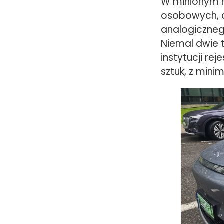
W minionym 
osobowych, c
analogicznego
Niemal dwie t
instytucji r
sztuk, z mini