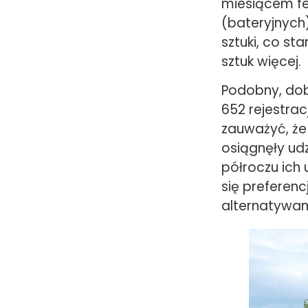
miesiącem fe
(bateryjnych
sztuki, co st
sztuk więcej.
Podobny, dobr
652 rejestracj
zauważyć, że
osiągnęły ud
półroczu ich 
się preferen
alternatywam