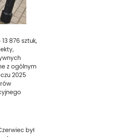
 13 876 sztuk,
ekty,
tywnych
dne z ogólnym
czu 2025
erów
cyjnego
zerwiec był