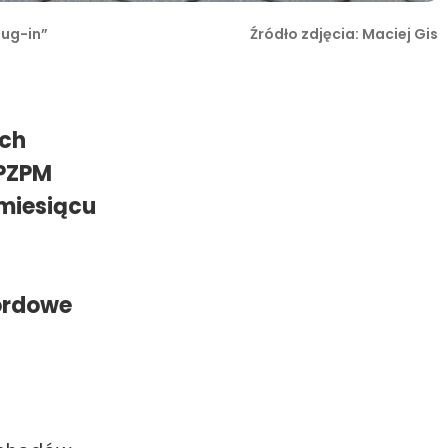
lug-in”
Źródło zdjęcia: Maciej Gis
ych
 PZPM
miesiącu
ordowe