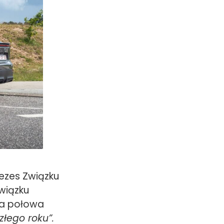
rezes Związku
wiązku
za połowa
złego roku”.