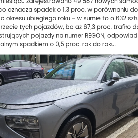
miesiącu zarejestrowano 49 587 nowych sam
o oznacza spadek o 1,3 proc. w porównaniu do
 okresu ubiegłego roku – w sumie to o 632 sztu
rzecie tych pojazdów, bo aż 67,3 proc. trafiło do
ejestrujących pojazdy na numer REGON, odpowiada
malnym spadkiem o 0,5 proc. rok do roku.