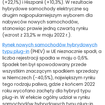
(+22,1%) i Hiszpanii (+10,3%). W rezultacie
hybrydowe samochody elektryczne są
drugim najpopularniejszym wyborem dla
nabywców nowych samochodów,
stanowiąc prawie jedną czwartą rynku
(wzrost z 23,2% w maju 2022 r.).
Rynek nowych samochodów hybrydowych
typu plug-in
(PHEV) w UE nieznacznie spadł, a
liczba rejestracji spadła w maju o 0,6%.
Spadek ten był spowodowany przede
wszystkim znaczącym spadkiem sprzedaży
w Niemczech (-40,5%), największym rynku
tego rodzaju paliwa, gdzie z końcem 2022
roku wycofano zachęty dla hybryd typu
plug-in. W efekcie ogólny udział w rynku
samochodów hybrydowych typu plug-in