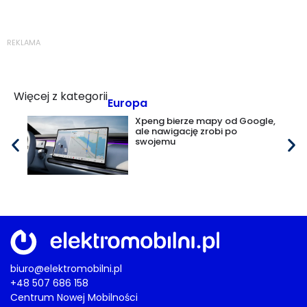
REKLAMA
Więcej z kategorii
Europa
Xpeng bierze mapy od Google,
ale nawigację zrobi po
swojemu
biuro@elektromobilni.pl
+48 507 686 158
Centrum Nowej Mobilności