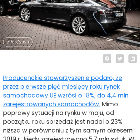
21/06/2023
Producenckie stowarzyszenie podało, że
przez pierwsze pięć miesięcy roku rynek
samochodowy UE wzrósł o 18%, do 4,4 mln
zarejestrowanych samochodów.
Mimo
poprawy sytuacji na rynku w maju, od
początku roku sprzedaż jest nadal o 23%
niższa w porównaniu z tym samym okresem
2019 r., kiedy zarejestrowano 5,7 mln sztuk. W