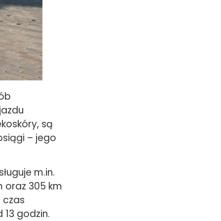
sób
jazdu
ekoskóry, są
osiągi – jego
ługuje m.in.
m oraz 305 km
ę czas
 13 godzin.