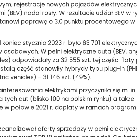
m, rejestracje nowych pojazdów elektrycznyc
 (BEV) nadal rosły. W rezultacie udział BEV w ry
 stanowi poprawę o 3,0 punktu procentowego w
koniec stycznia 2023 r. było 63 701 elektryczny
sobowych. W pełni elektryczne auta (BEV, ang
cles) odpowiadały za 32 555 szt. tej części flot
stałą część stanowiły hybrydy typu plug-in (PH
tric vehicles) – 31 146 szt. (49%).
interesowania elektrykami przyczyniła się m. in
a tych aut (blisko 100 na polskim rynku) a także
w połowie 2021 r. dopłaty w ramach program
eanalizował oferty sprzedaży w pełni elektrycz