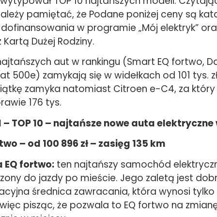
wytypował TOP 10 najtańszych modeli. Czytają
należy pamiętać, że Podane poniżej ceny są kat
 dofinansowania w programie „Mój elektryk” or
Kartą Dużej Rodziny.
najtańszych aut w rankingu (Smart EQ fortwo, D
at 500e) zamykają się w widełkach od 101 tys. zł
siątkę zamyka natomiast Citroen e-C4, za który
prawie 176 tys.
– TOP 10 – najtańsze nowe auta elektryczne 
two – od 100 896 zł – zasięg 135 km
 EQ fortwo:
ten najtańszy samochód elektryczn
zony do jazdy po mieście. Jego zaletą jest dob
cyjna średnica zawracania, która wynosi tylko 
więc pisząc, że pozwala to EQ fortwo na zmianę