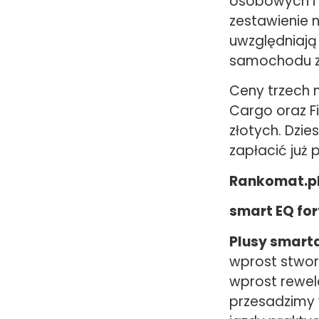
osobowych i 
zestawienie 
uwzględniają
samochodu z 
Ceny trzech 
Cargo oraz Fi
złotych. Dzie
zapłacić już 
Rankomat.pl 
smart EQ for
Plusy smarta
wprost stwor
wprost rewela
przesadzimy 