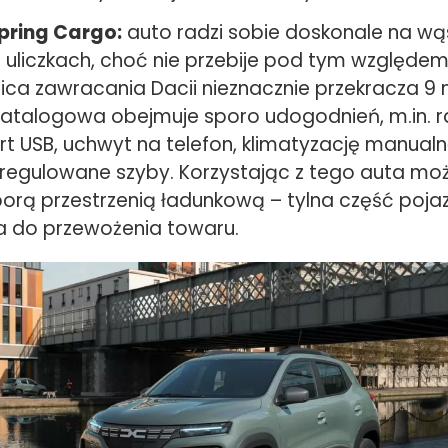
Spring Cargo:
auto radzi sobie doskonale na wąs
 uliczkach, choć nie przebije pod tym względe
nica zawracania Dacii nieznacznie przekracza 9
katalogowa obejmuje sporo udogodnień, m.in. r
rt USB, uchwyt na telefon, klimatyzację manual
e regulowane szyby. Korzystając z tego auta mo
porą przestrzenią ładunkową – tylna część poja
 do przewożenia towaru.