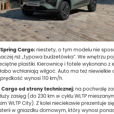
 Spring Cargo:
niestety, o tym modelu nie spo
naczej niż „typowa budżetówka”. We wnętrzu po
ciętne plastiki. Kierownicę i fotele wykonano z 
i słabo wchłaniają wilgoć. Auto ma też niewielkie 
rędkość wynosi 110 km/h.
 Cargo od strony technicznej:
na pochwalę zas
uży zasięg (do 230 km w cyklu WLTP mieszany
kim WLTP City). Z kolei nieciekawie prezentuje si
terii w gniazdku domowym, który wynosi ponad