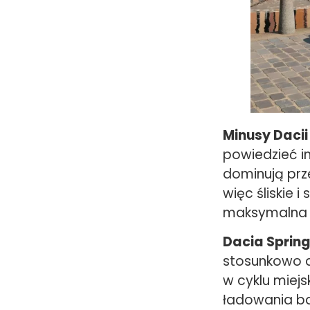
Minusy Dacii
powiedzieć i
dominują prze
więc śliskie 
maksymalna p
Dacia Spring
stosunkowo d
w cyklu miejs
ładowania ba