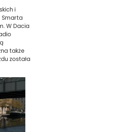
kich i
m Smarta
 m. W Dacia
adio
ną
żna także
zdu została