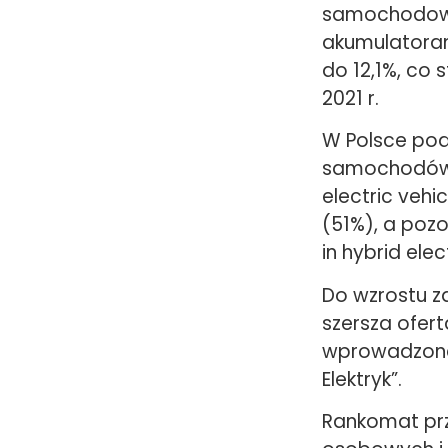
samochodowy
akumulatorami
do 12,1%, co
2021 r.
W Polsce pod 
samochodów o
electric vehi
(51%), a pozo
in hybrid elec
Do wzrostu za
szersza ofert
wprowadzone 
Elektryk”.
Rankomat prz