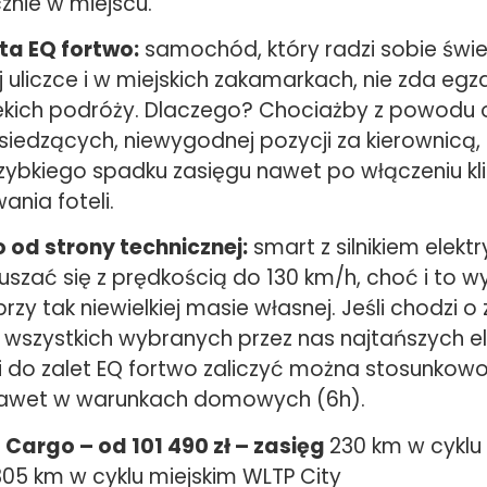
znie w miejscu.
ta EQ fortwo:
samochód, który radzi sobie świ
 uliczce i w miejskich zakamarkach, nie zda eg
kich podróży. Dlaczego? Chociażby z powodu 
 siedzących, niewygodnej pozycji za kierownicą
szybkiego spadku zasięgu nawet po włączeniu kl
nia foteli.
 od strony technicznej:
smart z silnikiem elek
szać się z prędkością do 130 km/h, choć i to wy
zy tak niewielkiej masie własnej. Jeśli chodzi o 
 z wszystkich wybranych przez nas najtańszych e
ei do zalet EQ fortwo zaliczyć można stosunkowo
nawet w warunkach domowych (6h).
 Cargo – od 101 490 zł – zasięg
230 km w cyklu
05 km w cyklu miejskim WLTP City