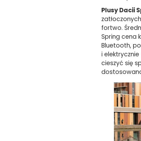
Plusy Dacii 
zatłoczonych
fortwo. Śred
Spring cena 
Bluetooth, po
i elektryczni
cieszyć się s
dostosowana