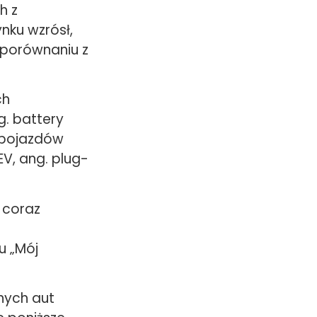
h z
nku wzrósł,
 porównaniu z
ch
. battery
y pojazdów
EV, ang. plug-
. coraz
u „Mój
nych aut