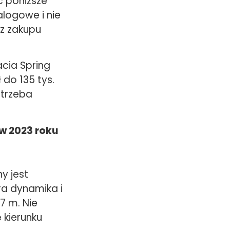
c poniższe
alogowe i nie
az zakupu
acia Spring
 do 135 tys.
 trzeba
w 2023 roku
y jest
ra dynamika i
7 m. Nie
 kierunku