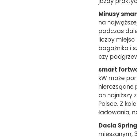
jazdy praktyc
Minusy smar
na najwęższej
podczas dale
liczby miejsc
bagażnika i 
czy podgrzewa
smart fortwo
kW może poru
nierozsądne pr
on najniższy
Polsce. Z kol
ładowania, 
Dacia Spring
mieszanym, 3