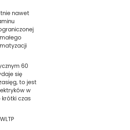
etnie nawet
zaminu
ograniczonej
, małego
imatyzacji
trycznym 60
daje się
zasięg, to jest
lektryków w
 krótki czas
 WLTP