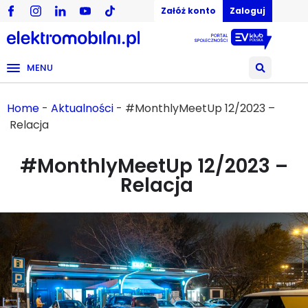
Załóż konto
Zaloguj
MENU
Home
-
Aktualności
-
#MonthlyMeetUp 12/2023 –
Relacja
#MonthlyMeetUp 12/2023 –
Relacja