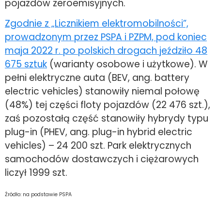
pojazdów zeroemisyjnych.
Zgodnie z „Licznikiem elektromobilności”,
prowadzonym przez PSPA i PZPM, pod koniec
maja 2022 r. po polskich drogach jeździło 48
675 sztuk
(warianty osobowe i użytkowe). W
pełni elektryczne auta (BEV, ang. battery
electric vehicles) stanowiły niemal połowę
(48%) tej części floty pojazdów (22 476 szt.),
zaś pozostałą część stanowiły hybrydy typu
plug-in (PHEV, ang. plug-in hybrid electric
vehicles) – 24 200 szt. Park elektrycznych
samochodów dostawczych i ciężarowych
liczył 1999 szt.
Źródło: na podstawie PSPA