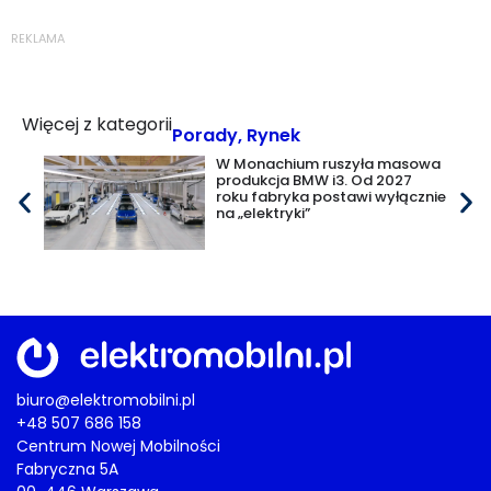
REKLAMA
Więcej z kategorii
Porady
,
Rynek
W Monachium ruszyła masowa
produkcja BMW i3. Od 2027
roku fabryka postawi wyłącznie
na „elektryki”
biuro@elektromobilni.pl
+48 507 686 158
Centrum Nowej Mobilności
Fabryczna 5A