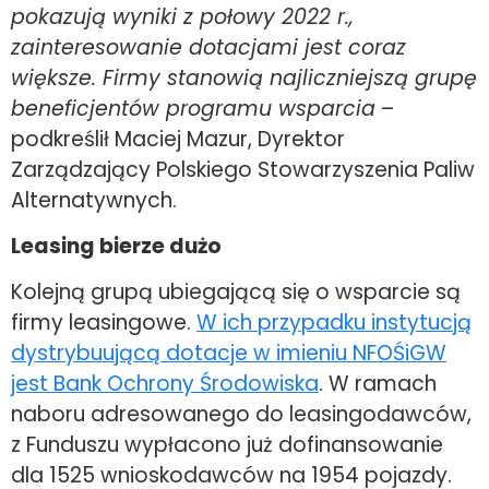
pokazują wyniki z połowy 2022 r.,
zainteresowanie dotacjami jest coraz
większe. Firmy stanowią najliczniejszą grupę
beneficjentów programu wsparcia
–
podkreślił Maciej Mazur, Dyrektor
Zarządzający Polskiego Stowarzyszenia Paliw
Alternatywnych.
Leasing bierze dużo
Kolejną grupą ubiegającą się o wsparcie są
firmy leasingowe.
W ich przypadku instytucją
dystrybuującą dotacje w imieniu NFOŚiGW
jest Bank Ochrony Środowiska
. W ramach
naboru adresowanego do leasingodawców,
z Funduszu wypłacono już dofinansowanie
dla 1525 wnioskodawców na 1954 pojazdy.