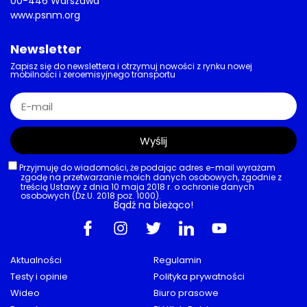
00-446 Warszawa
www.psnm.org
Newsletter
Zapisz się do newslettera i otrzymuj nowości z rynku nowej
mobilności i zeroemisyjnego transportu
Wyślij
Przyjmuję do wiadomości, że podając adres e-mail wyrażam
zgodę na przetwarzanie moich danych osobowych, zgodnie z
treścią Ustawy z dnia 10 maja 2018 r. o ochronie danych
osobowych (Dz.U. 2018 poz. 1000).
Bądź na bieżąco!
Aktualności
Regulamin
Testy i opinie
Polityka prywatności
Wideo
Biuro prasowe