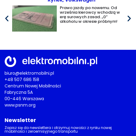
Prawo jazdy po nowemu. Od
września kierowcy wchodzą w
erę surowych zasad. „0”
alkoholu w okresie próbnym!
biuro@elektromobilni.pl
+48 507 686 158
Centrum Nowej Mobilności
Fabryczna 5A
00-446 Warszawa
www.psnm.org
Newsletter
Zapisz się do newslettera i otrzymuj nowości z rynku nowej
mobilności i zeroemisyjnego transportu