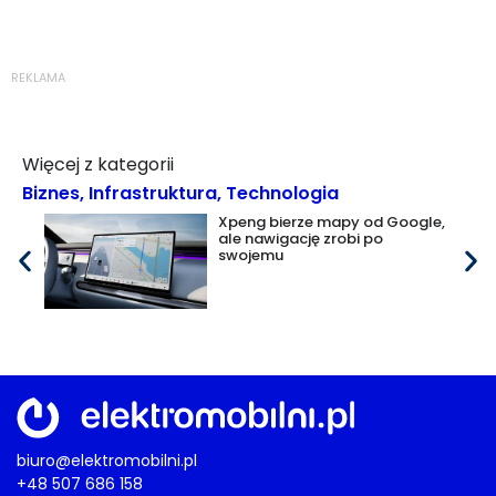
REKLAMA
Więcej z kategorii
Biznes
,
Infrastruktura
,
Technologia
Xpeng bierze mapy od Google,
ale nawigację zrobi po
swojemu
biuro@elektromobilni.pl
+48 507 686 158