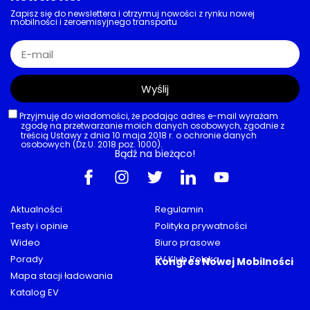
Zapisz się do newslettera i otrzymuj nowości z rynku nowej
mobilności i zeroemisyjnego transportu
Wyślij
Przyjmuję do wiadomości, że podając adres e-mail wyrażam
zgodę na przetwarzanie moich danych osobowych, zgodnie z
treścią Ustawy z dnia 10 maja 2018 r. o ochronie danych
osobowych (Dz.U. 2018 poz. 1000).
Bądź na bieżąco!
Aktualności
Regulamin
Testy i opinie
Polityka prywatności
Wideo
Biuro prasowe
Porady
EV Klub Polska
Kongres Nowej Mobilności
Mapa stacji ładowania
Katalog EV