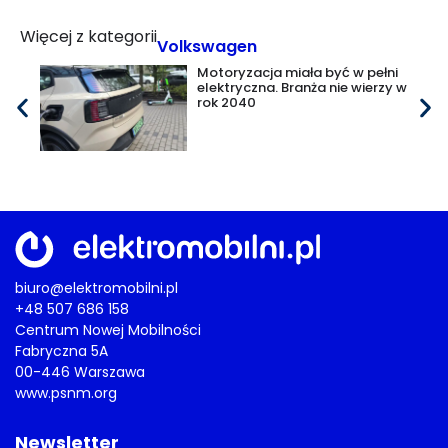
Więcej z kategorii
Volkswagen
Motoryzacja miała być w pełni
elektryczna. Branża nie wierzy w
rok 2040
biuro@elektromobilni.pl
+48 507 686 158
Centrum Nowej Mobilności
Fabryczna 5A
00-446 Warszawa
www.psnm.org
Newsletter