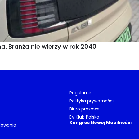
a. Branża nie wierzy w rok 2040
Regulamin
Polityka prywatności
Biuro prasowe
EV Klub Polska
Kongres Nowej Mobilności
dowania