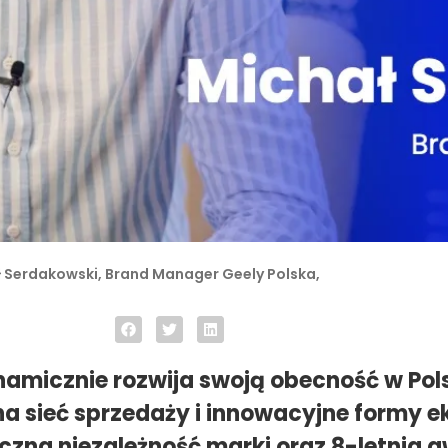
 Serdakowski, Brand Manager Geely Polska,
namicznie rozwija swoją obecność w Pol
na sieć sprzedaży i innowacyjne formy e
czna niezależność marki oraz 8-letnia 