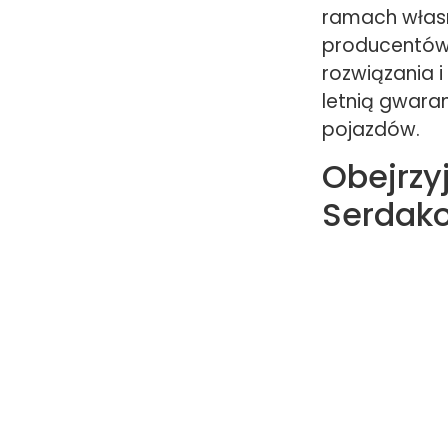
ramach własn
producentów.
rozwiązania i
letnią gwaran
pojazdów.
Obejrzy
Serdako