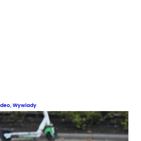
ideo
,
Wywiady