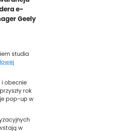
idera e-
nager Geely
ciem studia
Nowej
 i obecnie
przyszły rok
cje pop-up w
yzacyjnych
owstają w