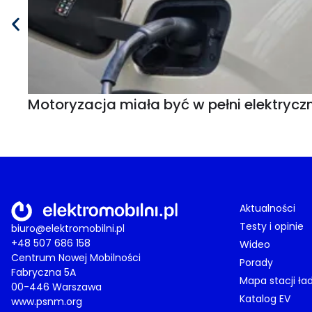
Motoryzacja miała być w pełni elektryczn
Aktualności
Testy i opinie
biuro@elektromobilni.pl
+48 507 686 158
Wideo
Centrum Nowej Mobilności
Porady
Fabryczna 5A
Mapa stacji ła
00-446 Warszawa
Katalog EV
www.psnm.org