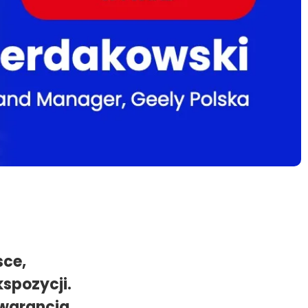
sce,
kspozycji.
gwarancja