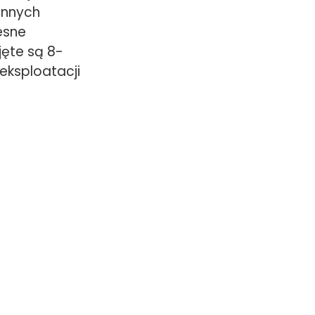
innych
esne
jęte są 8-
 eksploatacji