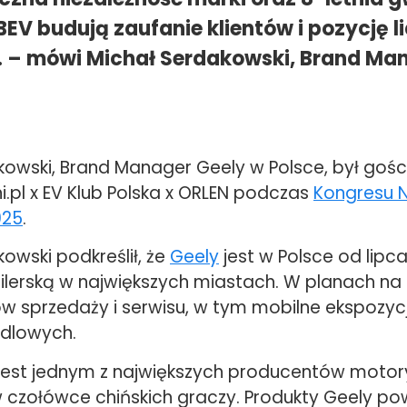
BEV budują zaufanie klientów i pozycję l
. – mówi Michał Serdakowski, Brand Ma
kowski, Brand Manager Geely w Polsce, był goś
i.pl x EV Klub Polska x ORLEN podczas
Kongresu 
025
.
owski podkreślił, że
Geely
jest w Polsce od lipca
dilerską w największych miastach. W planach na 
tów sprzedaży i serwisu, w tym mobilne ekspozy
dlowych.
jest jednym z największych producentów motor
 w czołówce chińskich graczy. Produkty Geely p