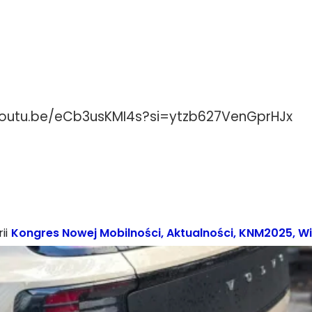
youtu.be/eCb3usKMI4s?si=ytzb627VenGprHJx
ii
Kongres Nowej Mobilności
,
Aktualności
,
KNM2025
,
W