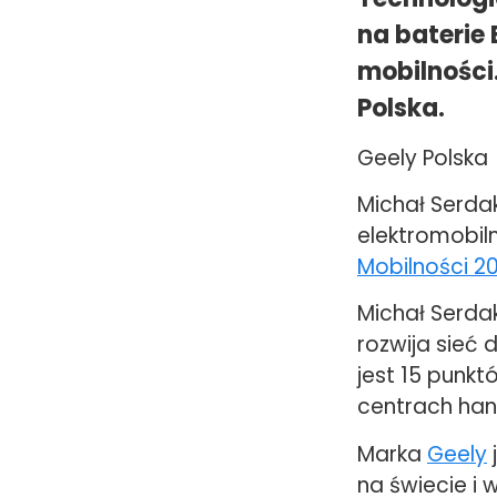
na baterie 
mobilności
Polska.
Geely Polska
Michał Serda
elektromobiln
Mobilności 2
Michał Serdak
rozwija sieć 
jest 15 punk
centrach han
Marka
Geely
na świecie i