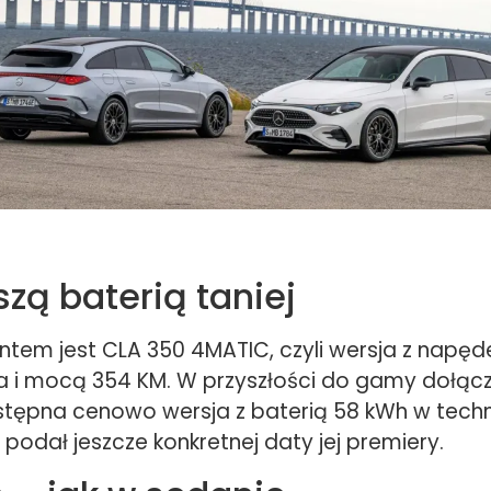
szą baterią taniej
ntem jest CLA 350 4MATIC, czyli wersja z napę
ła i mocą 354 KM. W przyszłości do gamy dołąc
stępna cenowo wersja z baterią 58 kWh w techno
podał jeszcze konkretnej daty jej premiery.