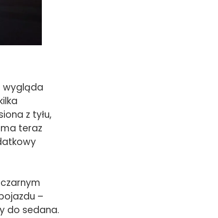
i wygląda
ilka
iona z tyłu,
 ma teraz
odatkowy
z czarnym
pojazdu –
ny do sedana.