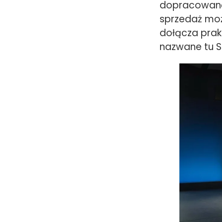
dopracowaną
sprzedaż moż
dołącza prak
nazwane tu S