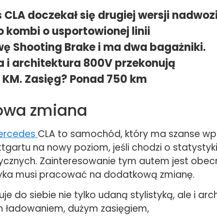
 CLA doczekał się drugiej wersji nadwoz
o kombi o usportowionej linii
wę Shooting Brake i ma dwa bagażniki.
a i architektura 800V przekonują
 KM. Zasięg? Ponad 750 km
owa zmiana
ercedes
CLA to samochód, który ma szanse w
tgartu na nowy poziom, jeśli chodzi o statystyk
rycznych. Zainteresowanie tym autem jest obecn
ryka musi pracować na dodatkową zmianę.
je do siebie nie tylko udaną stylistyką, ale i arc
m ładowaniem, dużym zasięgiem,