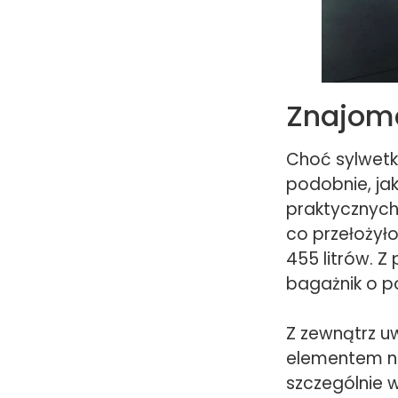
Znajoma
Choć sylwetk
podobnie, ja
praktycznych 
co przełożył
455 litrów. Z
bagażnik o po
Z zewnątrz u
elementem na
szczególnie w