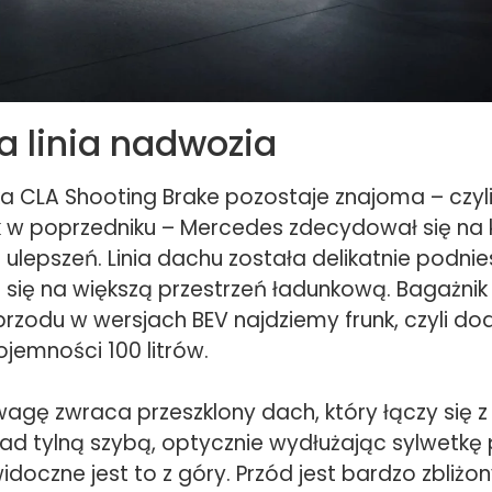
 linia nadwozia
a CLA Shooting Brake pozostaje znajoma – czyl
k w poprzedniku – Mercedes zdecydował się na k
ulepszeń. Linia dachu została delikatnie podnies
o się na większą przestrzeń ładunkową. Bagażnik
 przodu w wersjach BEV najdziemy frunk, czyli d
jemności 100 litrów.
wagę zwraca przeszklony dach, który łączy się 
d tylną szybą, optycznie wydłużając sylwetkę 
idoczne jest to z góry. Przód jest bardzo zbliżo