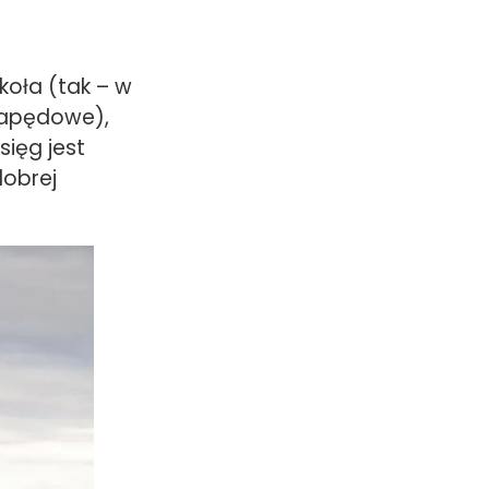
koła (tak – w
napędowe),
ięg jest
dobrej