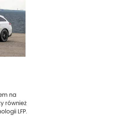
dem na
zy również
logii LFP.