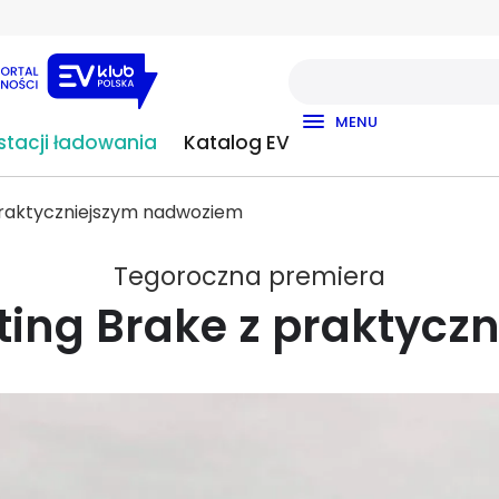
MENU
tacji ładowania
Katalog EV
praktyczniejszym nadwoziem
Tegoroczna premiera
ting Brake z praktycz