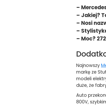
– Mercedes
– Jakiej? T
– Nosi naz
– Stylistyk
– Moc? 272
Dodatk
Najnowszy
M
markę ze Stut
modeli elekt
duże, że fab
Auto przekonu
800V, szybki