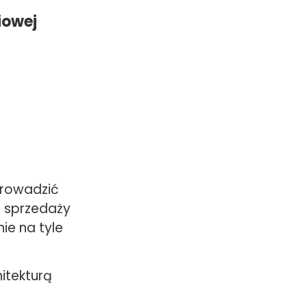
iowej
prowadzić
i sprzedaży
ie na tyle
hitekturą