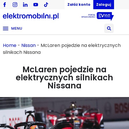
Załóż konto
Zaloguj
MENU
Home
-
Nissan
-
McLaren pojedzie na elektrycznych
silnikach Nissana
McLaren pojedzie na
elektrycznych silnikach
Nissana