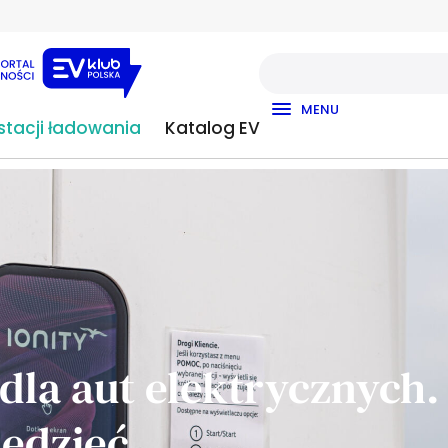
MENU
tacji ładowania
Katalog EV
dla aut elektrycznych.
iedzieć