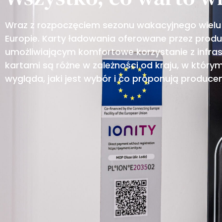
Wraz z rozpoczęciem sezonu wakacyjnego wielu
Europie. Karty ładowania oferowane przez prod
umożliwiającym komfortowe korzystanie z infras
kartami są różne w zależności od kraju, w któr
wygląda, jaki jest wybór i co proponują producen