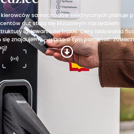
 kierowców samochodów elektrycznych planuje p
ucentów aut stają się kluczowym narzędziem
truktury ładowania na trasie. Ceny ładowania fl
ym się znajdujemy – warto o tym pamiętać. Zobacz
ci!