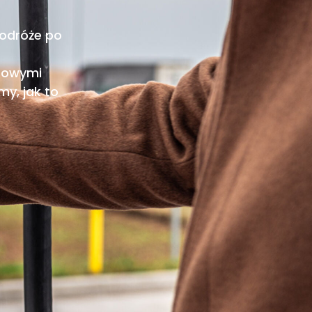
odróże po
otowymi
my, jak to