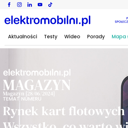
Aktualności
Testy
Wideo
Porady
Mapa s
Magazyn [28/06/2024]
TEMAT NUMERU
Rynek kart flotowych 
Wszystko, co warto w