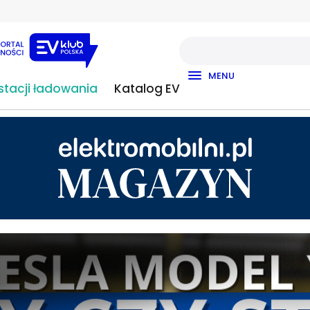
MENU
tacji ładowania
Katalog EV