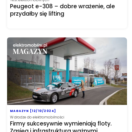
Peugeot e-308 – dobre wrażenie, ale
przydałby się lifting
MAGAZYN [12/10/2024]
W drodze do elektromobilności
Firmy sukcesywnie wymieniają floty.
Zasięg i infrastruktura ważnymi