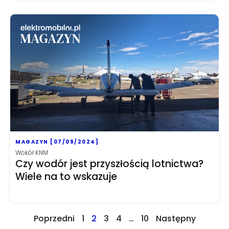
MAGAZYN [07/09/2024]
Wokół KNM
Czy wodór jest przyszłością lotnictwa?
Wiele na to wskazuje
Poprzedni
1
2
3
4
…
10
Następny