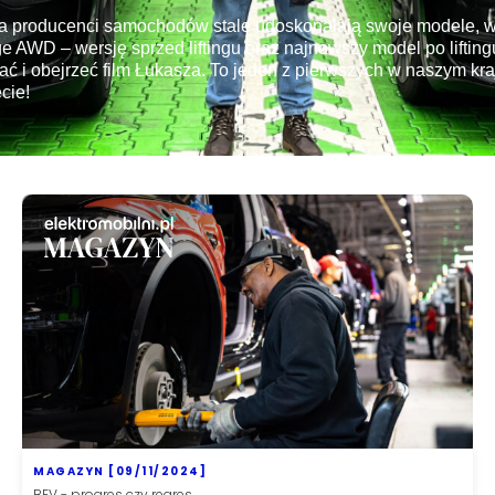
e, a producenci samochodów stale udoskonalają swoje modele,
AWD – wersję sprzed liftingu oraz najnowszy model po liftingu.
ć i obejrzeć film Łukasza. To jeden z pierwszych w naszym k
cie!
MAGAZYN [09/11/2024]
BEV - progres czy regres