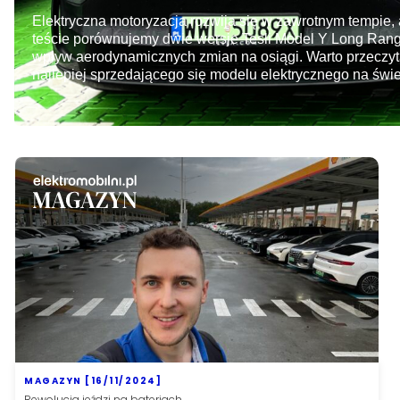
Elektryczna motoryzacja rozwija się w zawrotnym tempi
teście porównujemy dwie wersje Tesli Model Y Long Range 
wpływ aerodynamicznych zmian na osiągi. Warto przeczyta
najlepiej sprzedającego się modelu elektrycznego na świe
MAGAZYN [16/11/2024]
Rewolucja jeździ na bateriach