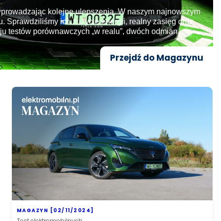
 wprowadzając kolejne ulepszenia. W naszym najnowszym
 Sprawdziliśmy ich zużycie energii, realny zasięg oraz
raju testów porównawczych „w realu”, dwóch odmian
Przejdź do Magazynu
MAGAZYN [02/11/2024]
Test elektromobilnych