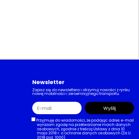
Newsletter
Zapisz się do newslettera i otrzymuj nowości z rynku
nowej mobilności i zeroemisyjnego transportu
Wyślij
Przyjmuję do wiadomości, że podając adres e-mail
wyrażam zgodę na przetwarzanie moich danych
osobowych, zgodnie z treścią Ustawy z dnia 10
maja 2018 r. o ochronie danych osobowych (Dz.U.
2018 poz. 1000).