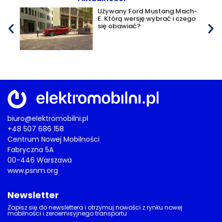
Używany Ford Mustang Mach-
E. Którą wersję wybrać i czego
się obawiać?
biuro@elektromobilni.pl
+48 507 686 158
Centrum Nowej Mobilności
Fabryczna 5A
00-446 Warszawa
www.psnm.org
Newsletter
Zapisz się do newslettera i otrzymuj nowości z rynku nowej
mobilności i zeroemisyjnego transportu