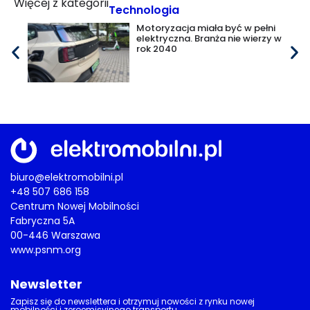
Więcej z kategorii
Technologia
Motoryzacja miała być w pełni
elektryczna. Branża nie wierzy w
rok 2040
biuro@elektromobilni.pl
+48 507 686 158
Centrum Nowej Mobilności
Fabryczna 5A
00-446 Warszawa
www.psnm.org
Newsletter
Zapisz się do newslettera i otrzymuj nowości z rynku nowej
mobilności i zeroemisyjnego transportu