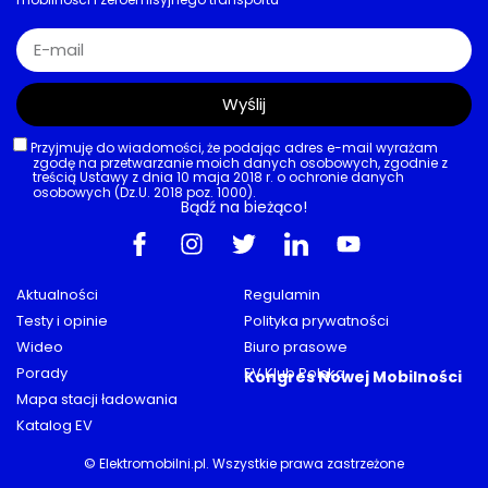
Wyślij
Przyjmuję do wiadomości, że podając adres e-mail wyrażam
zgodę na przetwarzanie moich danych osobowych, zgodnie z
treścią Ustawy z dnia 10 maja 2018 r. o ochronie danych
osobowych (Dz.U. 2018 poz. 1000).
Bądź na bieżąco!
Aktualności
Regulamin
Testy i opinie
Polityka prywatności
Wideo
Biuro prasowe
Porady
EV Klub Polska
Kongres Nowej Mobilności
Mapa stacji ładowania
Katalog EV
© Elektromobilni.pl. Wszystkie prawa zastrzeżone