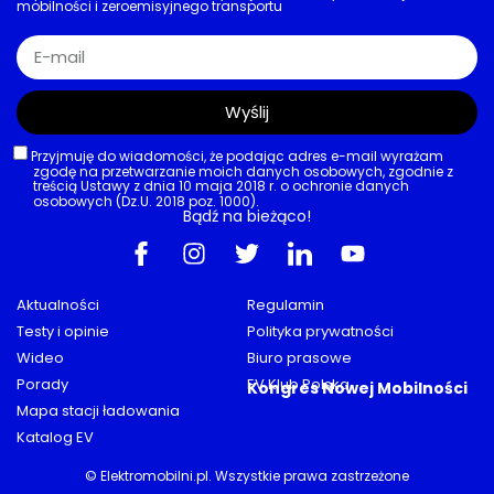
mobilności i zeroemisyjnego transportu
Wyślij
Przyjmuję do wiadomości, że podając adres e-mail wyrażam
zgodę na przetwarzanie moich danych osobowych, zgodnie z
treścią Ustawy z dnia 10 maja 2018 r. o ochronie danych
osobowych (Dz.U. 2018 poz. 1000).
Bądź na bieżąco!
Aktualności
Regulamin
Testy i opinie
Polityka prywatności
Wideo
Biuro prasowe
Porady
EV Klub Polska
Kongres Nowej Mobilności
Mapa stacji ładowania
Katalog EV
© Elektromobilni.pl. Wszystkie prawa zastrzeżone