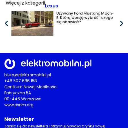
Więcej z kategorii
Lexus
Używany Ford Mustang Mach-
E. Którą wersję wybrać i czego
się obawiać?
biuro@elektromobilni.pl
+48 507 686 158
Centrum Nowej Mobilności
Fabryczna 5A
00-446 Warszawa
www.psnm.org
Newsletter
Zapisz się do newslettera i otrzymuj nowości z rynku nowej