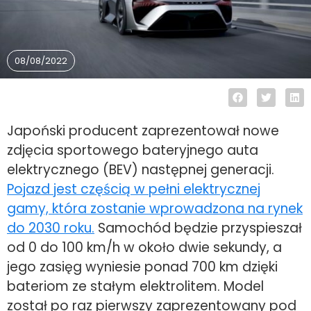
08/08/2022
Japoński producent zaprezentował nowe
zdjęcia sportowego bateryjnego auta
elektrycznego (BEV) następnej generacji.
Pojazd jest częścią w pełni elektrycznej
gamy, która zostanie wprowadzona na rynek
do 2030 roku.
Samochód będzie przyspieszał
od 0 do 100 km/h w około dwie sekundy, a
jego zasięg wyniesie ponad 700 km dzięki
bateriom ze stałym elektrolitem. Model
został po raz pierwszy zaprezentowany pod