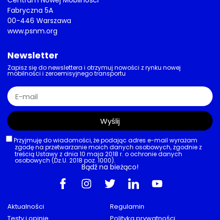
Centrum Nowej Mobilności
Fabryczna 5A
00-446 Warszawa
www.psnm.org
Newsletter
Zapisz się do newslettera i otrzymuj nowości z rynku nowej
mobilności i zeroemisyjnego transportu
Wyślij
Przyjmuję do wiadomości, że podając adres e-mail wyrażam
zgodę na przetwarzanie moich danych osobowych, zgodnie z
treścią Ustawy z dnia 10 maja 2018 r. o ochronie danych
osobowych (Dz.U. 2018 poz. 1000).
Bądź na bieżąco!
Aktualności
Regulamin
Testy i opinie
Polityka prywatności