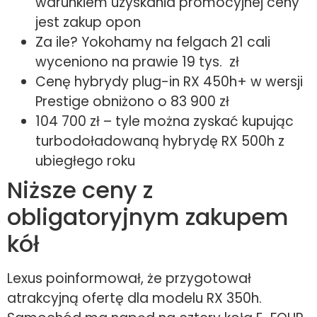
warunkiem uzyskania promocyjnej ceny
jest zakup opon
Za ile? Yokohamy na felgach 21 cali
wyceniono na prawie 19 tys. zł
Cenę hybrydy plug-in RX 450h+ w wersji
Prestige obniżono o 83 900 zł
104 700 zł – tyle można zyskać kupując
turbodoładowaną hybrydę RX 500h z
ubiegłego roku
Niższe ceny z
obligatoryjnym zakupem
kół
Lexus poinformował, że przygotował
atrakcyjną ofertę dla modelu RX 350h.