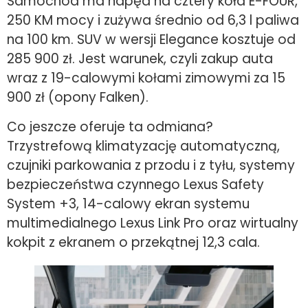
Samochód ma napęd na cztery koła E-FOUR,
250 KM mocy i zużywa średnio od 6,3 l paliwa
na 100 km. SUV w wersji Elegance kosztuje od
285 900 zł. Jest warunek, czyli zakup auta
wraz z 19-calowymi kołami zimowymi za 15
900 zł (opony Falken).
Co jeszcze oferuje ta odmiana?
Trzystrefową klimatyzację automatyczną,
czujniki parkowania z przodu i z tyłu, systemy
bezpieczeństwa czynnego Lexus Safety
System +3, 14-calowy ekran systemu
multimedialnego Lexus Link Pro oraz wirtualny
kokpit z ekranem o przekątnej 12,3 cala.