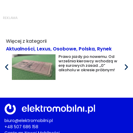
REKLAMA
Więcej z kategorii
Aktualności
,
Lexus
,
Osobowe
,
Polska
,
Rynek
Prawo jazdy po nowemu. Od
września kierowcy wchodzą w
erę surowych zasad. „0”
alkoholu w okresie próbnym!
biuro@elektromobilni.pl
+48 507 686 158