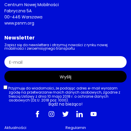
Centrum Nowej Mobilności
Fabryczna 5A
00-446 Warszawa
www.psnm.org
Newsletter
Zapisz się do newslettera i otrzymuj nowości z rynku nowej
mobilności i zeroemisyjnego transportu
Wyślij
Przyjmuję do wiadomości, że podając adres e-mail wyrażam
zgodę na przetwarzanie moich danych osobowych, zgodnie z
treścią Ustawy z dnia 10 maja 2018 r. o ochronie danych
osobowych (Dz.U. 2018 poz. 1000).
Bądź na bieżąco!
Aktualności
Regulamin