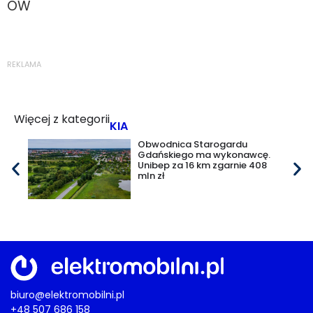
OW
REKLAMA
Więcej z kategorii
KIA
Obwodnica Starogardu
Gdańskiego ma wykonawcę.
Unibep za 16 km zgarnie 408
mln zł
biuro@elektromobilni.pl
+48 507 686 158